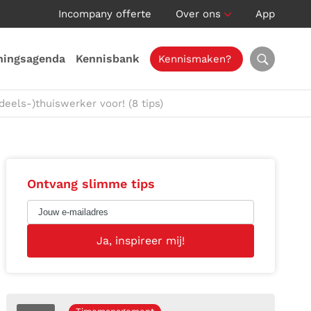
Incompany offerte
Over ons
App
ningsagenda
Kennisbank
Kennismaken?
deels-)thuiswerker voor! (8 tips)
Ontvang slimme tips