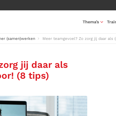
Thema’s
Trai
mer (samen)werken
Meer teamgevoel? Zo zorg jij daar als (
rg jij daar als
or! (8 tips)