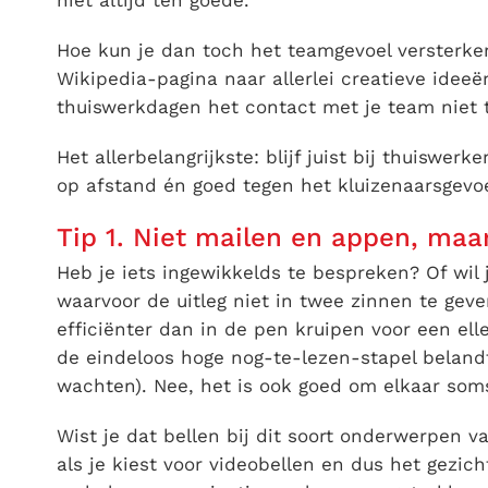
niet altijd ten goede.
Hoe kun je dan toch het teamgevoel versterk
Wikipedia-pagina naar allerlei creatieve ideeë
thuiswerkdagen het contact met je team niet t
Het allerbelangrijkste: blijf juist bij thuiswer
op afstand én goed tegen het kluizenaarsgevoe
Tip 1. Niet mailen en appen, maa
Heb je iets ingewikkelds te bespreken? Of wil j
waarvoor de uitleg niet in twee zinnen te geven
efficiënter dan in de pen kruipen voor een ell
de eindeloos hoge nog-te-lezen-stapel belandt
wachten). Nee, het is ook goed om elkaar som
Wist je dat bellen bij dit soort onderwerpen v
als je kiest voor videobellen en dus het gezic