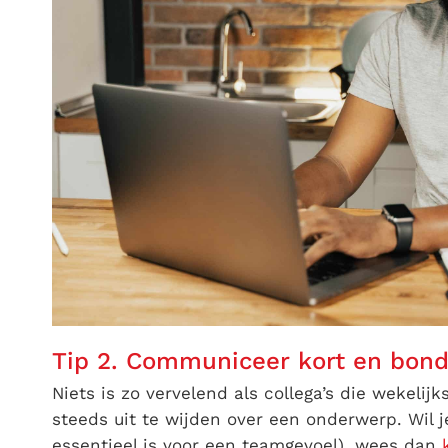
Tip 2. Communiceer kort en bond
Niets is zo vervelend als collega’s die wekelijk
steeds uit te wijden over een onderwerp. Wil je
essentieel is voor een teamgevoel), wees dan