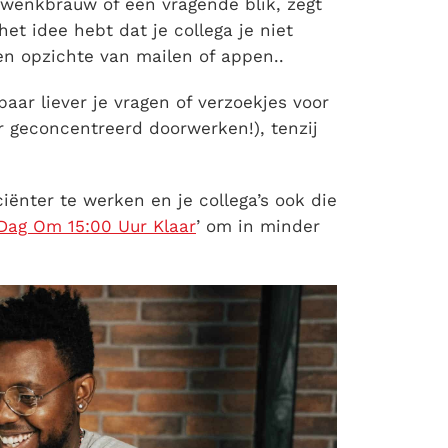
wenkbrauw of een vragende blik, zegt
het idee hebt dat je collega je niet
en opzichte van mailen of appen..
paar liever je vragen of verzoekjes voor
r geconcentreerd doorwerken!), tenzij
iënter te werken en je collega’s ook die
Dag Om 15:00 Uur Klaar
’ om in minder