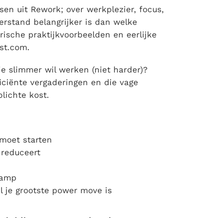
sen uit Rework; over werkplezier, focus,
rstand belangrijker is dan welke
arische praktijkvoorbeelden en eerlijke
nst.com.
e slimmer wil werken (niet harder)?
iciënte vergaderingen en die vage
plichte kost.
moet starten
 reduceert
camp
l je grootste power move is