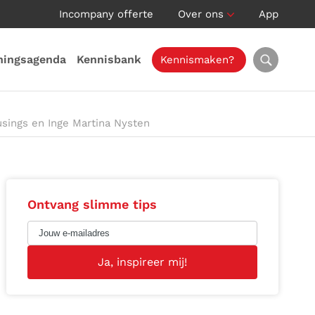
Incompany offerte
Over ons
App
ningsagenda
Kennisbank
Kennismaken?
usings en Inge Martina Nysten
Ontvang slimme tips