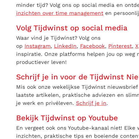
minder tijd? Volg ons op social media en ont
inzichten over time management
en persoonlijk
Volg Tijdwinst op social media
Waar vind je Tijdwinst? Volg ons
op
Instagram
,
LinkedIn
,
Facebook
,
Pinterest
,
X
inspiratie. Onze platforms helpen jou op weg 
productiever leven!
Schrijf je in voor de Tijdwinst Ni
Mis ook onze wekelijkse Tijdwinst nieuwsbrief 
laatste artikelen, praktische adviezen en slim
je werk en privéleven.
Schrijf je in
.
Bekijk Tijdwinst op Youtube
En vergeet ook ons Youtube-kanaal niet! Elke
inzichten, praktische tips en boeiende conte