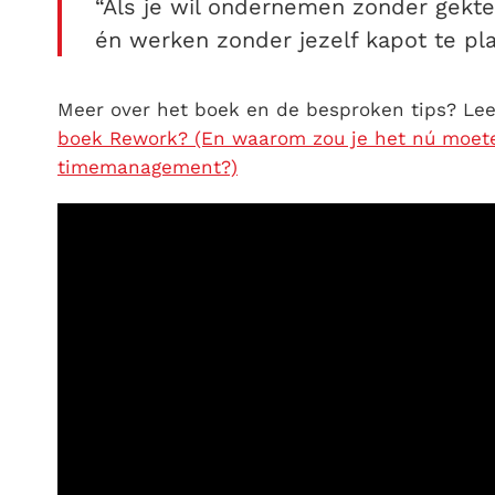
“Als je wil ondernemen zonder gekte
én werken zonder jezelf kapot te pl
Meer over het boek en de besproken tips? Lee
boek Rework? (En waarom zou je het nú moeten
timemanagement?)