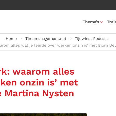
Thema’s
Trai
Home
Timemanagement.net
Tijdwinst Podcast
arom alles wat je leerde over werken onzin is’ met Björn De
rk: waarom alles
ken onzin is’ met
e Martina Nysten