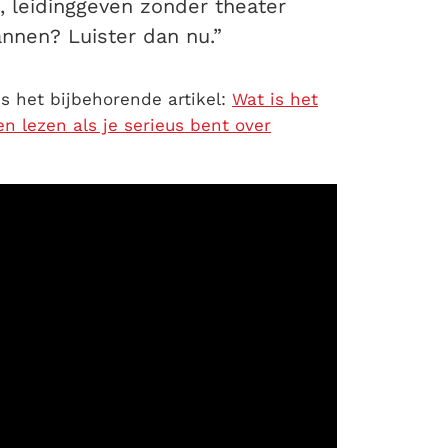
, leidinggeven zonder theater
annen? Luister dan nu.”
s het bijbehorende artikel:
Wat is het
 lezen als je serieus bent over