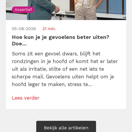
Assertief
05-08-2026
21 min.
Hoe kun je je gevoelens beter uiten?
Doe...
Soms zit een gevoel dwars, blijft het
rondzingen in je hoofd of komt het er later
uit als irritatie, stilte of een net iets te
scherpe mail. Gevoelens uiten helpt om je
hoofd leger te maken, stress te
verminderen en eerlijker te communiceren.
Lees verder
Maar hoe doe je dat zonder drama, verwijt
of ongemakkelijke biecht? Leer in 10
stappen je gevoelens […]
Bekijk alle artikelen