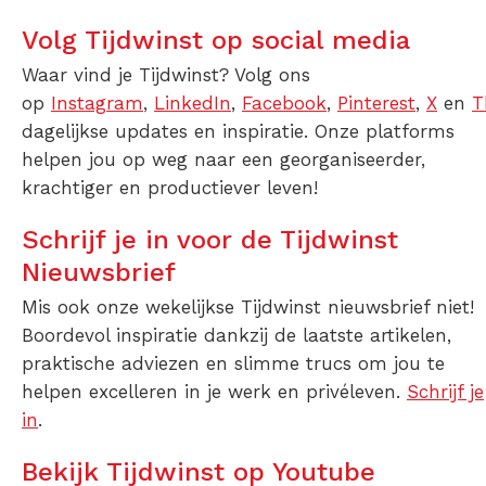
Volg Tijdwinst op social media
Waar vind je Tijdwinst? Volg ons
op
Instagram
,
LinkedIn
,
Facebook
,
Pinterest
,
X
en
T
dagelijkse updates en inspiratie. Onze platforms
helpen jou op weg naar een georganiseerder,
krachtiger en productiever leven!
Schrijf je in voor de Tijdwinst
Nieuwsbrief
Mis ook onze wekelijkse Tijdwinst nieuwsbrief niet!
Boordevol inspiratie dankzij de laatste artikelen,
praktische adviezen en slimme trucs om jou te
helpen excelleren in je werk en privéleven.
Schrijf je
in
.
Bekijk Tijdwinst op Youtube