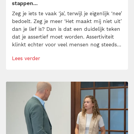
stappen...
Zeg je iets te vaak ‘ja’, terwijl je eigenlijk ‘nee’
bedoelt. Zeg je meer ‘Het maakt mij niet uit’
dan je lief is? Dan is dat een duidelijk teken
dat je assertief moet worden. Assertiviteit
klinkt echter voor veel mensen nog steeds
alsof je egoïstisch of gemeen moet worden,
Lees verder
maar dat is niet zo. Assertiviteit draait juist
om duidelijk zijn, […]