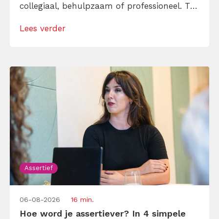
collegiaal, behulpzaam of professioneel. Tot
je merkt dat je agenda volloopt met
Lees verder
andermans prioriteiten en je eigen werk
onderaan blijft bungelen en dat alleen
omdat je iemand niet wilt teleurstellen. Leer
[…]
Assertief
06-08-2026
16 min.
Hoe word je assertiever? In 4 simpele