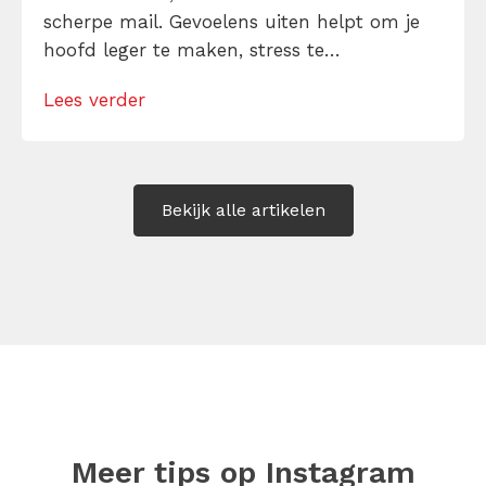
scherpe mail. Gevoelens uiten helpt om je
hoofd leger te maken, stress te
verminderen en eerlijker te communiceren.
Lees verder
Maar hoe doe je dat zonder drama, verwijt
of ongemakkelijke biecht? Leer in 10
stappen je gevoelens […]
Bekijk alle artikelen
Meer tips op
Instagram