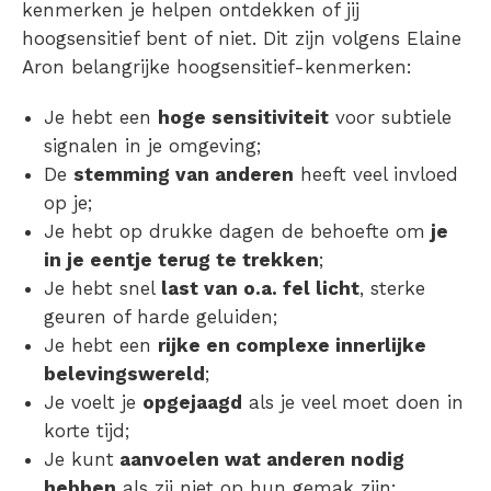
kenmerken je helpen ontdekken of jij
hoogsensitief bent of niet. Dit zijn volgens Elaine
Aron belangrijke hoogsensitief-kenmerken:
Je hebt een
hoge sensitiviteit
voor subtiele
signalen in je omgeving;
De
stemming van anderen
heeft veel invloed
op je;
Je hebt op drukke dagen de behoefte om
je
in je eentje terug te trekken
;
Je hebt snel
last van o.a. fel licht
, sterke
geuren of harde geluiden;
Je hebt een
rijke en complexe innerlijke
belevingswereld
;
Je voelt je
opgejaagd
als je veel moet doen in
korte tijd;
Je kunt
aanvoelen wat anderen nodig
hebben
als zij niet op hun gemak zijn;