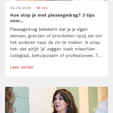
06-08-2026
16 min.
Hoe stop je met pleasegedrag? 3 tips
voor...
Pleasegedrag betekent dat je je eigen
wensen, grenzen of prioriteiten opzij zet om
het anderen naar de zin te maken. Ik snap
het: dat altijd ‘ja’ zeggen voelt misschien
collegiaal, behulpzaam of professioneel. Tot
je merkt dat je agenda volloopt met
Lees verder
andermans prioriteiten en je eigen werk
onderaan blijft bungelen en dat alleen
omdat je iemand niet wilt teleurstellen. Leer
[…]