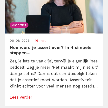
Assertief
06-08-2026
16 min.
Hoe word je assertiever? In 4 simpele
stappen...
Zeg je iets te vaak ‘ja’, terwijl je eigenlijk ‘nee’
bedoelt. Zeg je meer ‘Het maakt mij niet uit’
dan je lief is? Dan is dat een duidelijk teken
dat je assertief moet worden. Assertiviteit
klinkt echter voor veel mensen nog steeds
alsof je egoïstisch of gemeen moet worden,
Lees verder
maar dat is niet zo. Assertiviteit draait juist
om duidelijk zijn, […]