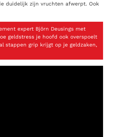
e duidelijk zijn vruchten afwerpt. Ook
ement expert Björn Deusings met
oe geldstress je hoofd ook overspoelt
l stappen grip krijgt op je geldzaken,