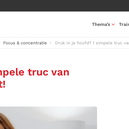
Thema’s
Trai
Focus & concentratie
Druk in je hoofd? 1 simpele truc va
mpele truc van
t!