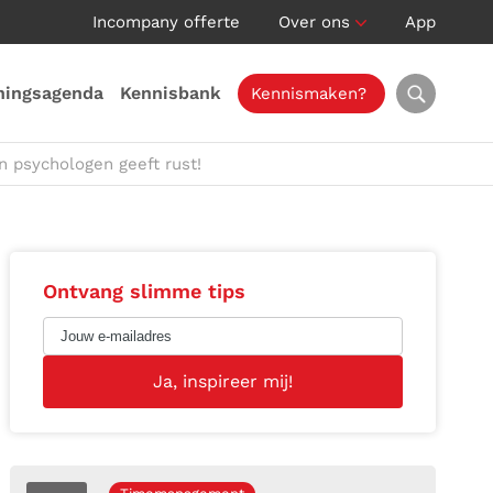
Incompany offerte
Over ons
App
ningsagenda
Kennisbank
Kennismaken?
n psychologen geeft rust!
Ontvang slimme tips