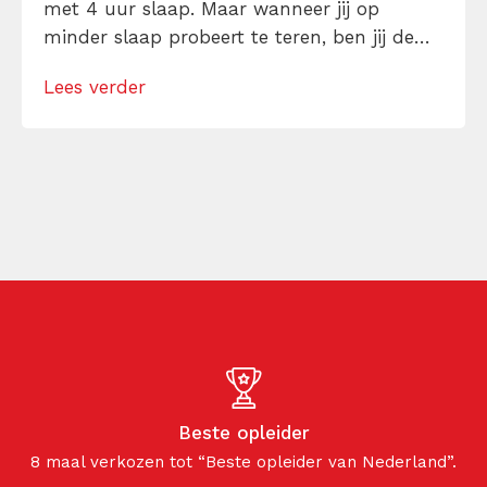
met 4 uur slaap. Maar wanneer jij op
minder slaap probeert te teren, ben jij de
hele dag een wrak. Volgens onderzoek
Lees verder
‘volstrekt normaal’. Kort slapen is zeker
geen slim idee. En een productieve
thuiswerkdag kun je vergeten. Ontdek
hoeveel […]
Beste opleider
8 maal verkozen tot “Beste opleider van Nederland”.