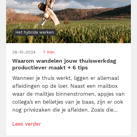
Het hybride werken
28-10-2024
7 min.
Waarom wandelen jouw thuiswerkdag
productiever maakt + 6 tips
Wanneer je thuis werkt, liggen er allemaal
afleidingen op de loer. Naast een mailbox
waar de mailtjes binnenstromen, appjes van
collega’s en belletjes van je baas, zijn er ook
nog privézaken die je afleiden. Zoals die
vaatwas op het aanrecht die je steeds lijkt
Lees verder
te roepen. En de planten die eigenlijk wel
weer een scheutje water kunnen gebruiken.