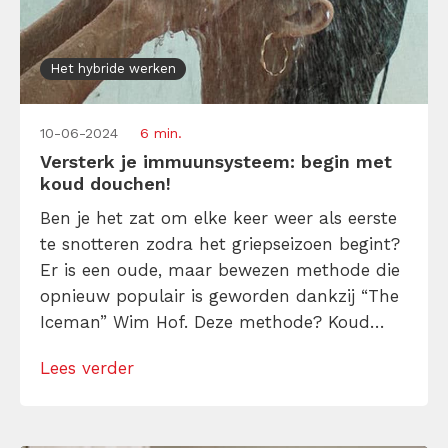
Het hybride werken
10-06-2024
6 min.
Versterk je immuunsysteem: begin met
koud douchen!
Ben je het zat om elke keer weer als eerste
te snotteren zodra het griepseizoen begint?
Er is een oude, maar bewezen methode die
opnieuw populair is geworden dankzij “The
Iceman” Wim Hof. Deze methode? Koud
douchen! Koud douchen doet wonderen
Lees verder
voor je immuunsysteem, en daarnaast is
het fantastisch voor je mentale en fysieke
gezondheid. Ontdek in dit artikel alle […]