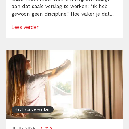
aan dat saaie verslag te werken: “Ik heb
gewoon geen discipline.” Hoe vaker je dat
zegt, hoe groter de verleiding om het op te
Lees verder
geven en er niet meer aan te beginnen. Hoe
langer je het uitstelt, hoe dichter de […]
Het hybride werken
08-07-2024
5 min.