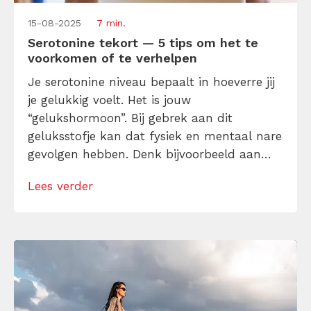
15-08-2025
7 min.
Serotonine tekort — 5 tips om het te
voorkomen of te verhelpen
Je serotonine niveau bepaalt in hoeverre jij
je gelukkig voelt. Het is jouw
“gelukshormoon”. Bij gebrek aan dit
geluksstofje kan dat fysiek en mentaal nare
gevolgen hebben. Denk bijvoorbeeld aan
angst- en depressieklachten, een
Lees verder
verminderde eetlust en minder behoefte
aan seks en vrienden om je heen. Heb je
voldoende serotonine, dan voel je je ook
goed! Met deze 5 tips […]