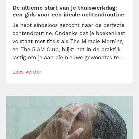
De ultieme start van je thuiswerkdag:
een gids voor een ideale ochtendroutine
Je hebt eindeloos gezocht naar de perfecte
ochtendroutine. Ondanks dat je boekenkast
volstaat met titels als The Miracle Morning
en The 5 AM Club, blijkt het in de praktijk
lastig om je aan die nieuwe gewoontes te
houden. Keer op keer val je terug in oude,
Lees verder
minder productieve patronen. De ideale
ochtend lijkt gewoon ongrijpbaar. Tot nu.
Hier zijn onze […]