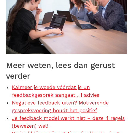
Meer weten, lees dan gerust
verder
Kalmeer je woede vóórdat je un
feedbackgesprek aangaat , 1 advies
Negatieve feedback uiten? Motiverende
gespreksvoering houdt het positief
Je feedback model werkt niet – deze 4 regels
(bewezen) wel!