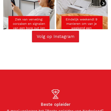
Volg op Instagram
Beste opleider
8 maal verkozen tot “Beste opleider van Nederland”.