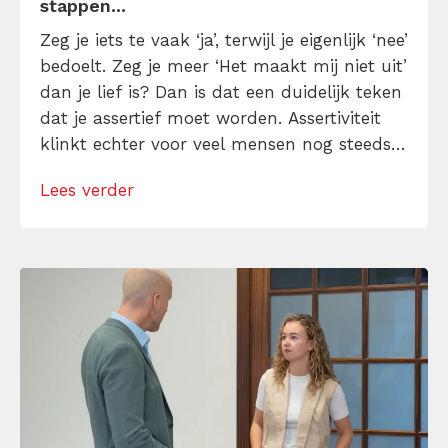
stappen...
Zeg je iets te vaak ‘ja’, terwijl je eigenlijk ‘nee’
bedoelt. Zeg je meer ‘Het maakt mij niet uit’
dan je lief is? Dan is dat een duidelijk teken
dat je assertief moet worden. Assertiviteit
klinkt echter voor veel mensen nog steeds
alsof je egoïstisch of gemeen moet worden,
Lees verder
maar dat is niet zo. Assertiviteit draait juist
om duidelijk zijn, […]