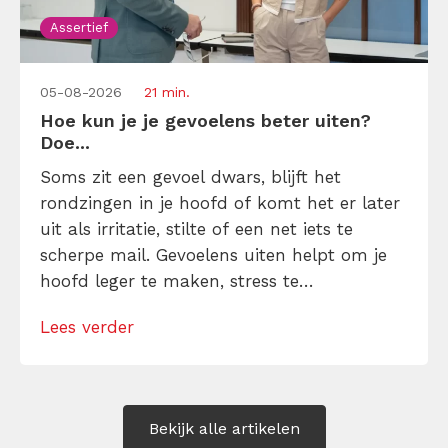
Assertief
05-08-2026
21 min.
Hoe kun je je gevoelens beter uiten?
Doe...
Soms zit een gevoel dwars, blijft het
rondzingen in je hoofd of komt het er later
uit als irritatie, stilte of een net iets te
scherpe mail. Gevoelens uiten helpt om je
hoofd leger te maken, stress te
verminderen en eerlijker te communiceren.
Lees verder
Maar hoe doe je dat zonder drama, verwijt
of ongemakkelijke biecht? Leer in 10
stappen je gevoelens […]
Bekijk alle artikelen