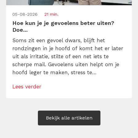
05-08-2026
21 min.
Hoe kun je je gevoelens beter uiten?
Doe...
Soms zit een gevoel dwars, blijft het
rondzingen in je hoofd of komt het er later
uit als irritatie, stilte of een net iets te
scherpe mail. Gevoelens uiten helpt om je
hoofd leger te maken, stress te
verminderen en eerlijker te communiceren.
Lees verder
Maar hoe doe je dat zonder drama, verwijt
of ongemakkelijke biecht? Leer in 10
stappen je gevoelens […]
Bekijk alle artikelen