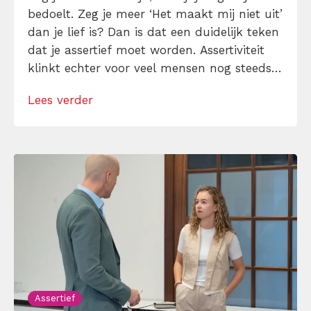
bedoelt. Zeg je meer ‘Het maakt mij niet uit’
dan je lief is? Dan is dat een duidelijk teken
dat je assertief moet worden. Assertiviteit
klinkt echter voor veel mensen nog steeds
alsof je egoïstisch of gemeen moet worden,
Lees verder
maar dat is niet zo. Assertiviteit draait juist
om duidelijk zijn, […]
Assertief