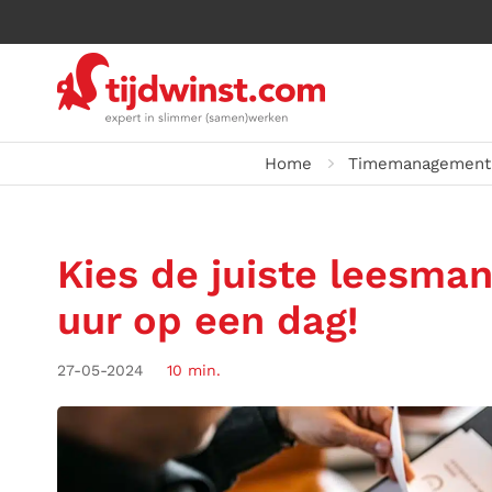
Home
Timemanagement.
Kies de juiste leesman
uur op een dag!
27-05-2024
10 min.