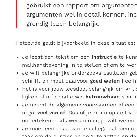
gebruikt een rapport om argumenten 
argumenten wel in detail kennen, inclu
grondig lezen belangrijk.
Hetzelfde geldt bijvoorbeeld in deze situaties:
Je leest een tekst om een
instructie
te kunn
mailhandtekening in te stellen of om te w
Je wilt belangrijke onderzoeksresultaten geb
schrijft en moet daarvoor
goed weten
hoe he
Het is voor jouw leesdoel belangrijk om krit
kijken of informatie wel
betrouwbaar
is en 
Je neemt de algemene voorwaarden of een 
nogal
veel van af
. Dus of je ze nu opstelt vo
ondertekenen als werknemer, je wilt weten w
Je moet een tekst van je collega nalopen o
taak om de puntjes op de ‘i’ te zetten en de 