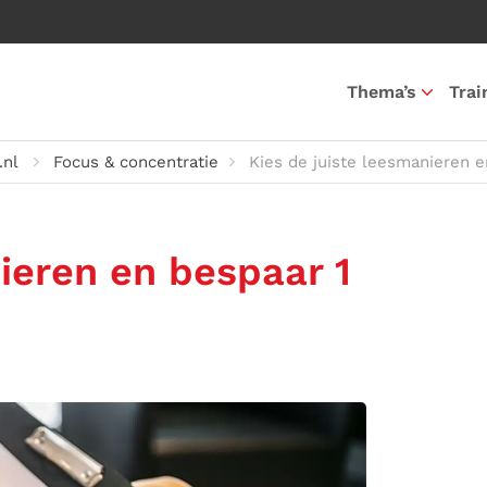
Thema’s
Trai
nl
Focus & concentratie
Kies de juiste leesmanieren e
ieren en bespaar 1