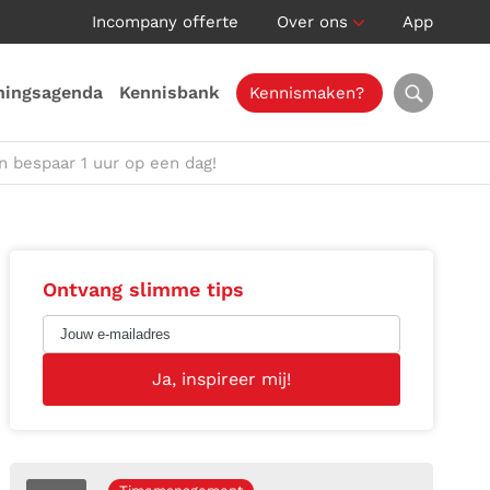
Incompany offerte
Over ons
App
ningsagenda
Kennisbank
Kennismaken?
n bespaar 1 uur op een dag!
Ontvang slimme tips