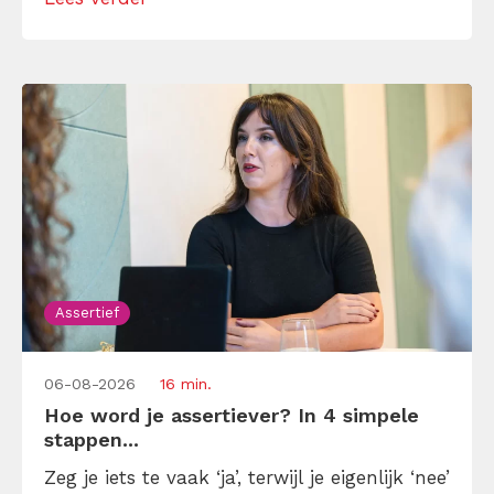
andermans prioriteiten en je eigen werk
onderaan blijft bungelen en dat alleen
omdat je iemand niet wilt teleurstellen. Leer
[…]
Assertief
06-08-2026
16 min.
Hoe word je assertiever? In 4 simpele
stappen...
Zeg je iets te vaak ‘ja’, terwijl je eigenlijk ‘nee’