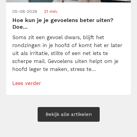
05-08-2026
21 min.
Hoe kun je je gevoelens beter uiten?
Doe...
Soms zit een gevoel dwars, blijft het
rondzingen in je hoofd of komt het er later
uit als irritatie, stilte of een net iets te
scherpe mail. Gevoelens uiten helpt om je
hoofd leger te maken, stress te
verminderen en eerlijker te communiceren.
Lees verder
Maar hoe doe je dat zonder drama, verwijt
of ongemakkelijke biecht? Leer in 10
stappen je gevoelens […]
Bekijk alle artikelen