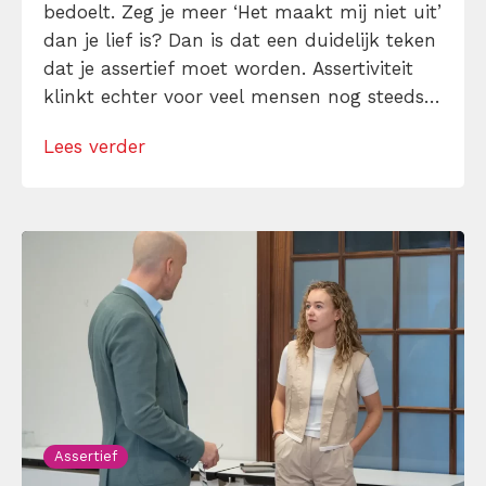
bedoelt. Zeg je meer ‘Het maakt mij niet uit’
dan je lief is? Dan is dat een duidelijk teken
dat je assertief moet worden. Assertiviteit
klinkt echter voor veel mensen nog steeds
alsof je egoïstisch of gemeen moet worden,
Lees verder
maar dat is niet zo. Assertiviteit draait juist
om duidelijk zijn, […]
Assertief