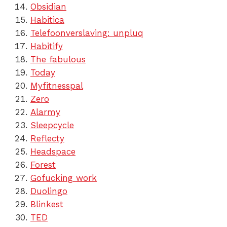
Obsidian
Habitica
Telefoonverslaving: unpluq
Habitify
The fabulous
Today
Myfitnesspal
Zero
Alarmy
Sleepcycle
Reflecty
Headspace
Forest
Gofucking work
Duolingo
Blinkest
TED