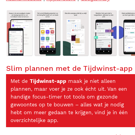
Slim plannen met de Tijdwinst-app
Met de
Tijdwinst-app
maak je niet alleen
plannen, maar voer je ze ook écht uit. Van een
handige focus-timer tot tools om gezonde
gewoontes op te bouwen – alles wat je nodig
hebt om meer gedaan te krijgen, vind je in één
overzichtelijke app.