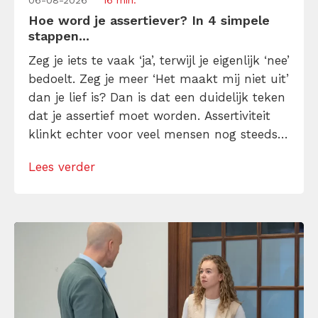
06-08-2026
16 min.
Hoe word je assertiever? In 4 simpele
stappen...
Zeg je iets te vaak ‘ja’, terwijl je eigenlijk ‘nee’
bedoelt. Zeg je meer ‘Het maakt mij niet uit’
dan je lief is? Dan is dat een duidelijk teken
dat je assertief moet worden. Assertiviteit
klinkt echter voor veel mensen nog steeds
alsof je egoïstisch of gemeen moet worden,
Lees verder
maar dat is niet zo. Assertiviteit draait juist
om duidelijk zijn, […]