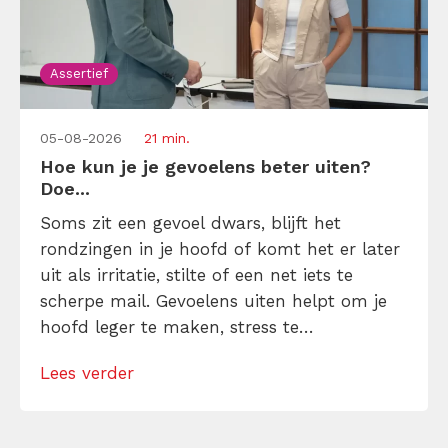
Assertief
05-08-2026
21 min.
Hoe kun je je gevoelens beter uiten?
Doe...
Soms zit een gevoel dwars, blijft het
rondzingen in je hoofd of komt het er later
uit als irritatie, stilte of een net iets te
scherpe mail. Gevoelens uiten helpt om je
hoofd leger te maken, stress te
verminderen en eerlijker te communiceren.
Lees verder
Maar hoe doe je dat zonder drama, verwijt
of ongemakkelijke biecht? Leer in 10
stappen je gevoelens […]