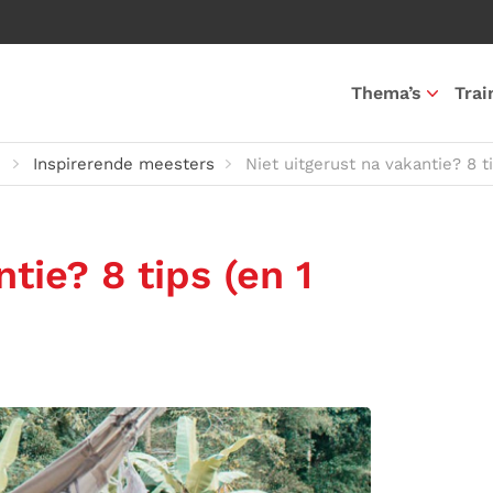
Thema’s
Trai
Inspirerende meesters
Niet uitgerust na vakantie? 8 t
tie? 8 tips (en 1