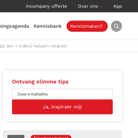
Incompany offerte
Over ons
App
ningsagenda
Kennisbank
Kennismaken?
ips (en 1 video) helpen relaxen
Ontvang slimme tips