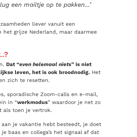
vlug een mailtje op te pakken…
’
rkzaamheden liever vanuit een
in het grijze Nederland, maar daarmee
..?
en.
Dat “
even helemaal niets
” is niet
jkse leven, het is ook broodnodig.
Het
en zich te resetten.
jes, sporadische Zoom-calls en e-mail,
ein in “
werkmodus
” waardoor je net zo
 als toen je vertrok.
e aan je vakantie hebt besteedt, je doet
 je baas en collega’s het signaal af dat