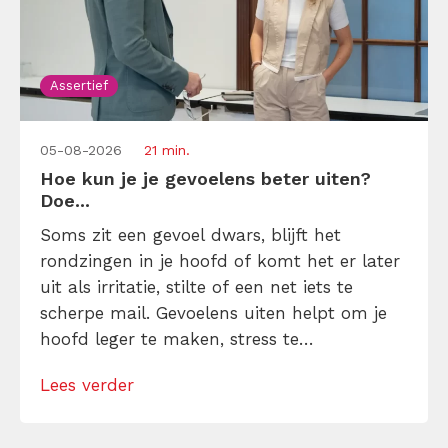
Assertief
05-08-2026
21 min.
Hoe kun je je gevoelens beter uiten?
Doe...
Soms zit een gevoel dwars, blijft het
rondzingen in je hoofd of komt het er later
uit als irritatie, stilte of een net iets te
scherpe mail. Gevoelens uiten helpt om je
hoofd leger te maken, stress te
verminderen en eerlijker te communiceren.
Lees verder
Maar hoe doe je dat zonder drama, verwijt
of ongemakkelijke biecht? Leer in 10
stappen je gevoelens […]