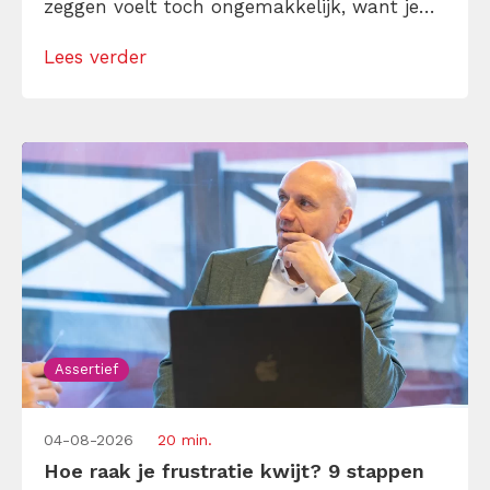
zeggen voelt toch ongemakkelijk, want je
denkt dat het bot is en je voelt je schuldig
Lees verder
erna. Toch is ‘nee’ soms precies wat je nodig
hebt […]
Assertief
04-08-2026
20 min.
Hoe raak je frustratie kwijt? 9 stappen