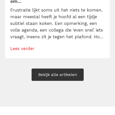
om...
Frustratie lijkt soms uit het niets te komen,
maar meestal heeft je hoofd al een tijdje
subtiel staan koken. Een opmerking, een
volle agenda, een collega die ‘even snel’ iets
vraagt, ineens zit je tegen het plafond. Hoe
kun je je frustratie kwijt raken zonder te
Lees verder
ontploffen of alles op te kroppen? Ontdek
hier manieren om direct en op de […]
Bekijk alle artikelen