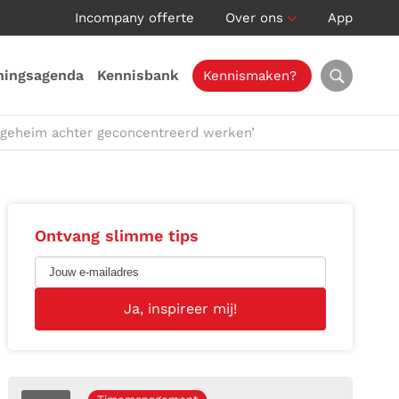
Incompany offerte
Over ons
App
ningsagenda
Kennisbank
Kennismaken?
 geheim achter geconcentreerd werken’
Ontvang slimme tips