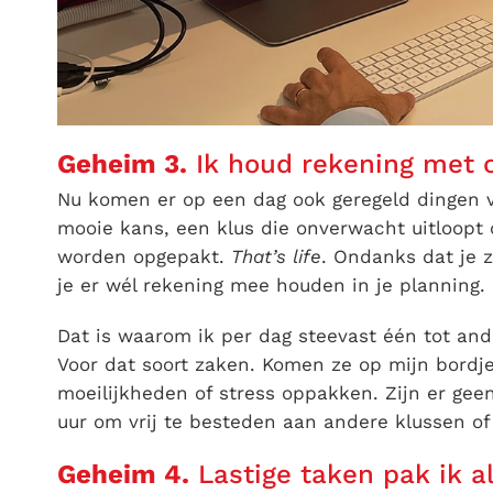
Geheim 3.
Ik houd rekening met 
Nu komen er op een dag ook geregeld dingen vo
mooie kans, een klus die onverwacht uitloopt
worden opgepakt.
That’s life
. Ondanks dat je 
je er wél rekening mee houden in je planning.
Dat is waarom ik per dag steevast één tot ande
Voor dat soort zaken. Komen ze op mijn bordje
moeilijkheden of stress oppakken. Zijn er gee
uur om vrij te besteden aan andere klussen of
Geheim 4.
Lastige taken pak ik a