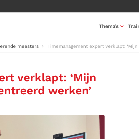
Thema’s
Trai
rerende meesters
Timemanagement expert verklapt: ‘Mijn
t verklapt: ‘Mijn
entreerd werken’