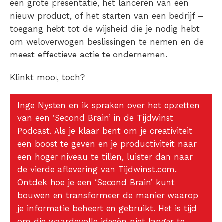
een grote presentatie, het lanceren van een
nieuw product, of het starten van een bedrijf –
toegang hebt tot de wijsheid die je nodig hebt
om weloverwogen beslissingen te nemen en de
meest effectieve actie te ondernemen.
Klinkt mooi, toch?
Inge Nysten en ik spraken over het opzetten
van een ‘Second Brain’ in de Tijdwinst
Podcast. Als je klaar bent om je creativiteit
een boost te geven en je productiviteit naar
een hoger niveau te tillen, luister dan naar
de vierde aflevering van Tijdwinst.com.
Ontdek hoe je een ‘Second Brain’ kunt
bouwen en transformeer de manier waarop
je informatie beheert en gebruikt. Het is tijd
om die waardevolle ideeën niet langer te