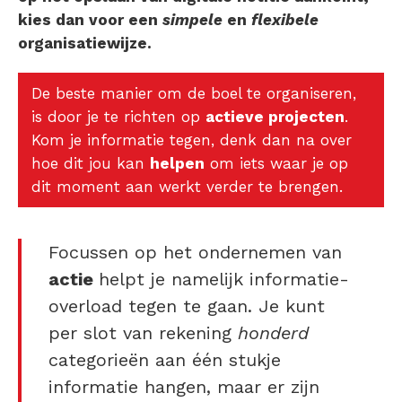
kies dan voor een
simpele
en
flexibele
organisatiewijze.
De beste manier om de boel te organiseren,
is door je te richten op
actieve projecten
.
Kom je informatie tegen, denk dan na over
hoe dit jou kan
helpen
om iets waar je op
dit moment aan werkt verder te brengen.
Focussen op het ondernemen van
actie
helpt je namelijk informatie-
overload tegen te gaan. Je kunt
per slot van rekening
honderd
categorieën aan één stukje
informatie hangen, maar er zijn