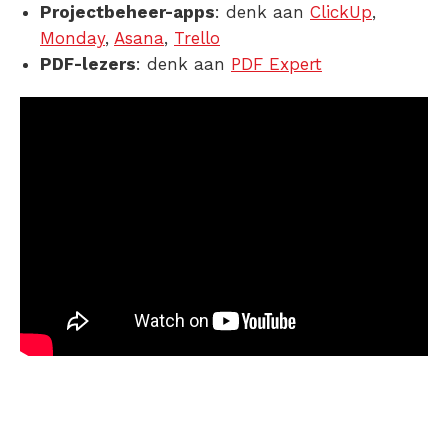
Projectbeheer-apps
: denk aan
ClickUp
,
Monday
,
Asana
,
Trello
PDF-lezers
: denk aan
PDF Expert