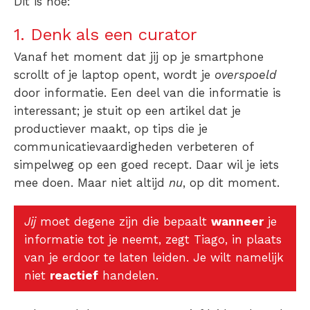
Dit is hoe:
1. Denk als een curator
Vanaf het moment dat jij op je smartphone
scrollt of je laptop opent, wordt je
overspoeld
door informatie. Een deel van die informatie is
interessant; je stuit op een artikel dat je
productiever maakt, op tips die je
communicatievaardigheden verbeteren of
simpelweg op een goed recept. Daar wil je iets
mee doen. Maar niet altijd
nu
, op dit moment.
Jij
moet degene zijn die bepaalt
wanneer
je
informatie tot je neemt, zegt Tiago, in plaats
van je erdoor te laten leiden. Je wilt namelijk
niet
reactief
handelen.