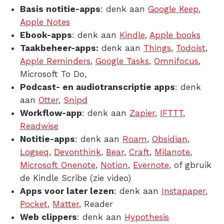
Basis notitie-apps
: denk aan
Google Keep
,
Apple Notes
Ebook-apps
: denk aan
Kindle
,
Apple books
Taakbeheer-apps:
denk aan
Things
,
Todoist
,
Apple Reminders
,
Google Tasks
,
Omnifocus
,
Microsoft To Do
,
Podcast- en audiotranscriptie apps
: denk
aan
Otter
,
Snipd
Workflow-app
: denk aan
Zapier
,
IFTTT
,
Readwise
Notitie-apps
: denk aan
Roam
,
Obsidian
,
Logseq
,
Devonthink
,
Bear
,
Craft
,
Milanote
,
Microsoft Onenote
,
Notion
,
Evernote
, of gbruik
de Kindle Scribe (zie video)
Apps voor later lezen
: denk aan
Instapaper
,
Pocket
,
Matter
,
Reader
Web clippers
: denk aan
Hypothesis