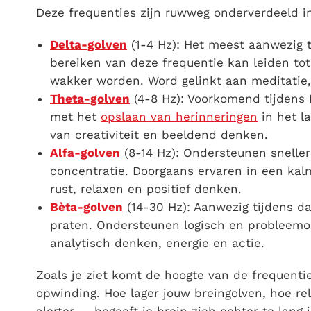
Deze frequenties zijn ruwweg onderverdeeld in 
Delta-golven
(1-4 Hz): Het meest aanwezig 
bereiken van deze frequentie kan leiden tot
wakker worden. Word gelinkt aan meditatie,
Theta-golven
(4-8 Hz): Voorkomend tijdens
met het
opslaan van herinneringen
in het l
van creativiteit en beeldend denken.
Alfa-golven
(8-14 Hz): Ondersteunen snelle
concentratie. Doorgaans ervaren in een kal
rust, relaxen en positief denken.
Bèta-golven
(14-30 Hz): Aanwezig tijdens dag
praten. Ondersteunen logisch en probleemo
analytisch denken, energie en actie.
Zoals je ziet komt de hoogte van de frequent
opwinding. Hoe lager jouw breingolven, hoe rel
alerter — begeeft je brein zich echter te lang 