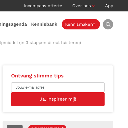
Incompany offerte
Over ons
App
ningsagenda
Kennisbank
Kennismaken?
pmiddel (in 3 stappen direct luisteren)
Ontvang slimme tips