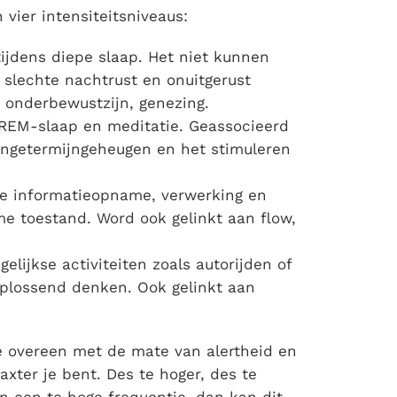
vier intensiteitsniveaus:
tijdens diepe slaap. Het niet kunnen
 slechte nachtrust en onuitgerust
 onderbewustzijn, genezing.
 REM-slaap en meditatie. Geassocieerd
angetermijngeheugen en het stimuleren
re informatieopname, verwerking en
me toestand. Word ook gelinkt aan flow,
elijkse activiteiten zoals autorijden of
plossend denken. Ook gelinkt aan
ie overeen met de mate van alertheid en
axter je bent. Des te hoger, des te
in een te hoge frequentie, dan kan dit