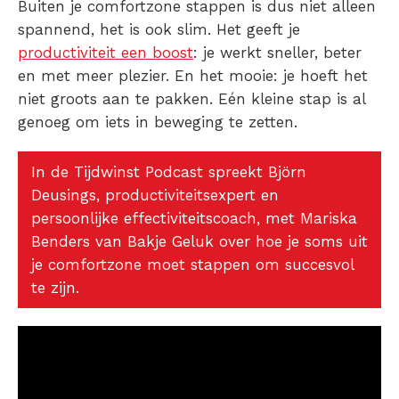
Buiten je comfortzone stappen
is dus niet alleen
spannend, het is ook slim. Het geeft je
productiviteit een boost
: je werkt sneller, beter
en met meer plezier. En het mooie: je hoeft het
niet groots aan te pakken. Eén kleine stap is al
genoeg om iets in beweging te zetten.
In de Tijdwinst Podcast spreekt Björn
Deusings, productiviteitsexpert en
persoonlijke effectiviteitscoach, met Mariska
Benders van Bakje Geluk over hoe je soms uit
je comfortzone moet stappen om succesvol
te zijn.