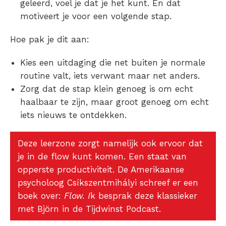
geleerd, voel je dat je het kunt. En dat
motiveert je voor een volgende stap.
Hoe pak je dit aan:
Kies een uitdaging die net buiten je normale
routine valt, iets verwant maar net anders.
Zorg dat de stap klein genoeg is om echt
haalbaar te zijn, maar groot genoeg om echt
iets nieuws te ontdekken.
Deze leerzone zorgt namelijk ook ervoor dat
je in de flow kunt komen. Een staat van
opperste productiviteit. De Amerikaanse
psycholoog Csíkszentmihályi schreef er een
boek over:
Flow. I
k besprak deze klassieker
met Björn in de Tijdwinst Podcast.