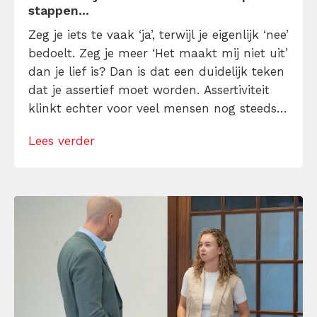
stappen...
Zeg je iets te vaak ‘ja’, terwijl je eigenlijk ‘nee’
bedoelt. Zeg je meer ‘Het maakt mij niet uit’
dan je lief is? Dan is dat een duidelijk teken
dat je assertief moet worden. Assertiviteit
klinkt echter voor veel mensen nog steeds
alsof je egoïstisch of gemeen moet worden,
Lees verder
maar dat is niet zo. Assertiviteit draait juist
om duidelijk zijn, […]