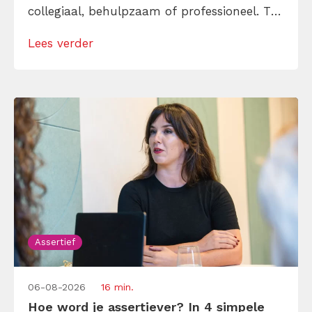
collegiaal, behulpzaam of professioneel. Tot
je merkt dat je agenda volloopt met
Lees verder
andermans prioriteiten en je eigen werk
onderaan blijft bungelen en dat alleen
omdat je iemand niet wilt teleurstellen. Leer
[…]
Assertief
06-08-2026
16 min.
Hoe word je assertiever? In 4 simpele