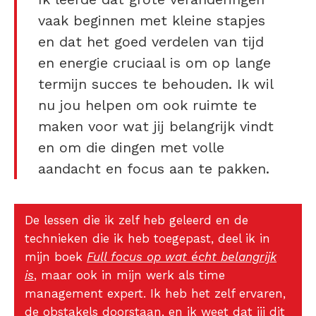
vaak beginnen met kleine stapjes
en dat het goed verdelen van tijd
en energie cruciaal is om op lange
termijn succes te behouden. Ik wil
nu jou helpen om ook ruimte te
maken voor wat jij belangrijk vindt
en om die dingen met volle
aandacht en focus aan te pakken.
De lessen die ik zelf heb geleerd en de
technieken die ik heb toegepast, deel ik in
mijn boek
Full focus op wat écht belangrijk
is
, maar ook in mijn werk als time
management expert. Ik heb het zelf ervaren,
de obstakels doorstaan, en ik weet dat jij dit