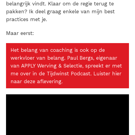
belangrijk vindt.
Klaar om de regie terug te
pakken? Ik deel graag enkele van mijn best
practices met je.
Maar eerst:
Het belang van coaching is ook op de
werkvloer van belang. Paul Bergs, eigenaar
van APPLY Werving & Selectie, spreekt er met
me over in de Tijdwinst Podcast. Luister hier
naar deze aflevering.