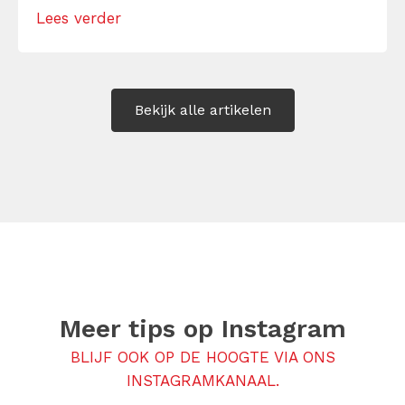
Lees verder
Maar hoe doe je dat zonder drama, verwijt
of ongemakkelijke biecht? Leer in 10
stappen je gevoelens […]
Bekijk alle artikelen
Meer tips op
Instagram
BLIJF OOK OP DE HOOGTE VIA ONS
INSTAGRAMKANAAL.