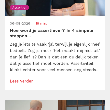
Assertief
06-08-2026
16 min.
Hoe word je assertiever? In 4 simpele
stappen...
Zeg je iets te vaak ‘ja’, terwijl je eigenlijk ‘nee’
bedoelt. Zeg je meer ‘Het maakt mij niet uit’
dan je lief is? Dan is dat een duidelijk teken
dat je assertief moet worden. Assertiviteit
klinkt echter voor veel mensen nog steeds
alsof je egoïstisch of gemeen moet worden,
Lees verder
maar dat is niet zo. Assertiviteit draait juist
om duidelijk zijn, […]