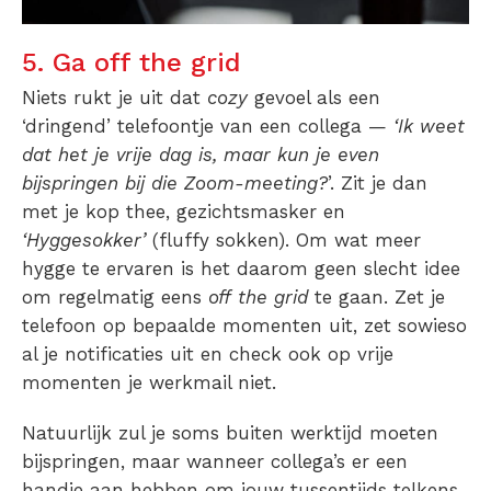
5. Ga off the grid
Niets rukt je uit dat
cozy
gevoel als een
‘dringend’ telefoontje van een collega —
‘Ik weet
dat het je vrije dag is, maar kun je even
bijspringen bij die Zoom-meeting?
’. Zit je dan
met je kop thee, gezichtsmasker en
‘Hyggesokker’
(fluffy sokken). Om wat meer
hygge te ervaren is het daarom geen slecht idee
om regelmatig eens
off the grid
te gaan. Zet je
telefoon op bepaalde momenten uit, zet sowieso
al je notificaties uit en check ook op vrije
momenten je werkmail niet.
Natuurlijk zul je soms buiten werktijd moeten
bijspringen, maar wanneer collega’s er een
handje aan hebben om jouw tussentijds telkens