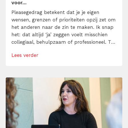
voor...
Pleasegedrag betekent dat je je eigen
wensen, grenzen of prioriteiten opzij zet om
het anderen naar de zin te maken. Ik snap
het: dat altijd ‘ja’ zeggen voelt misschien
collegiaal, behulpzaam of professioneel. Tot
je merkt dat je agenda volloopt met
Lees verder
andermans prioriteiten en je eigen werk
onderaan blijft bungelen en dat alleen
omdat je iemand niet wilt teleurstellen. Leer
[…]