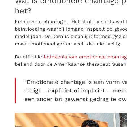
Wat is emotionele chantage p
het?
Emotionele chantage… Het klinkt als iets wat b
beïnvloeding waarbij iemand inspeelt op gevoele
medelijden. De kern is eigenlijk: formeel gezi
maar emotioneel gezien voelt dat niet veilig.
De officiële
betekenis van emotionele chantag
bekend door de Amerikaanse therapeut Susan
“Emotionele chantage is een vorm v
dreigt – expliciet of impliciet – m
een ander tot gewenst gedrag te dw