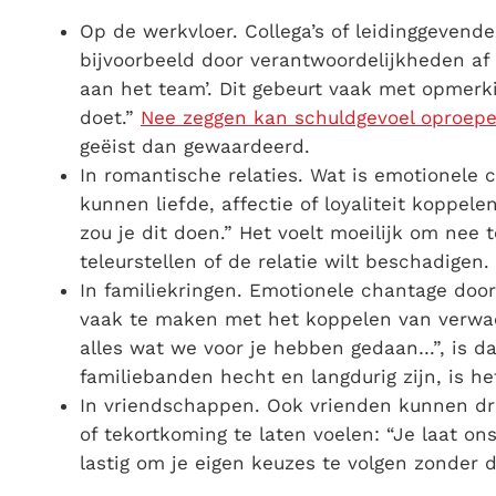
Op de werkvloer.
Collega’s of leidinggevende
bijvoorbeeld door verantwoordelijkheden af t
aan het team’. Dit gebeurt vaak met opmerki
doet.”
Nee zeggen kan schuldgevoel oproep
geëist dan gewaardeerd.
In romantische relaties.
Wat is emotionele c
kunnen liefde, affectie of loyaliteit koppel
zou je dit doen.” Het voelt moeilijk om nee 
teleurstellen of de relatie wilt beschadigen.
In familiekringen.
Emotionele chantage doo
vaak te maken met het
koppelen van verwach
alles wat we voor je hebben gedaan…”, is d
familiebanden hecht en langdurig zijn, is h
In vriendschappen.
Ook vrienden kunnen dru
of tekortkoming te laten voelen: “Je laat on
lastig om je eigen keuzes te volgen zonder 