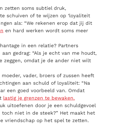
n zetten soms subtiel druk,
e schuiven of te wijzen op ‘loyaliteit
ngen als: “We rekenen erop dat jij dit
en
en hard werken wordt soms meer
hantage in een relatie?
Partners
en aan gedrag: “Als je echt van me houdt,
te zeggen, omdat je de ander niet wilt
r moeder
, vader, broers of zussen heeft
tingen aan schuld of loyaliteit: “Na
aar een goed voorbeeld van. Omdat
et
lastig je grenzen te bewaken.
k uitoefenen door je een schuldgevoel
s toch niet in de steek?” Het maakt het
de vriendschap op het spel te zetten.