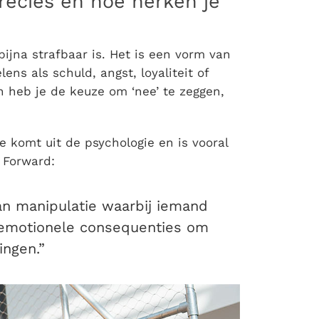
recies en hoe herken je
ijna strafbaar is. Het is een vorm van
ns als schuld, angst, loyaliteit of
en heb je de keuze om ‘nee’ te zeggen,
e komt uit de psychologie en is vooral
 Forward:
an manipulatie waarbij iemand
et emotionele consequenties om
ingen.”