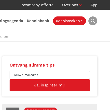
Incompany offerte
Over ons
App
ningsagenda
Kennisbank
Kennismaken?
ee om
Ontvang slimme tips