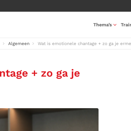
Thema’s
Trai
Algemeen
Wat is emotionele chantage + zo ga je erm
ntage + zo ga je