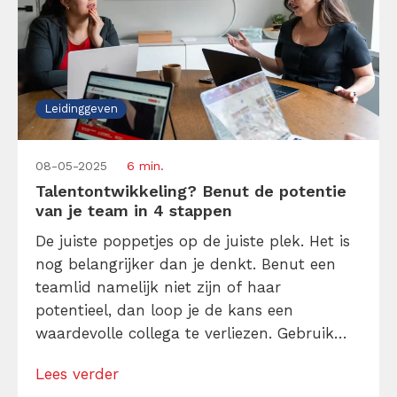
Leidinggeven
08-05-2025
6 min.
Talentontwikkeling? Benut de potentie
van je team in 4 stappen
De juiste poppetjes op de juiste plek. Het is
nog belangrijker dan je denkt. Benut een
teamlid namelijk niet zijn of haar
potentieel, dan loop je de kans een
waardevolle collega te verliezen. Gebruik
hun talenten, dus. Haal het onderste uit de
Lees verder
kan met talentontwikkeling. Lees hier meer