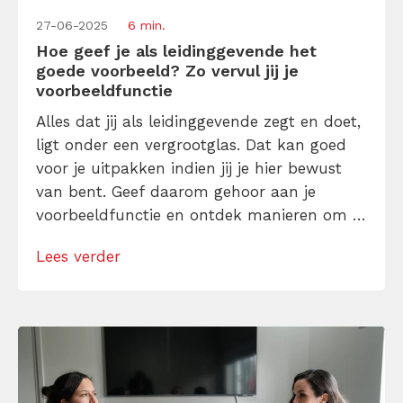
27-06-2025
6 min.
Hoe geef je als leidinggevende het
goede voorbeeld? Zo vervul jij je
voorbeeldfunctie
Alles dat jij als leidinggevende zegt en doet,
ligt onder een vergrootglas. Dat kan goed
voor je uitpakken indien jij je hier bewust
van bent. Geef daarom gehoor aan je
voorbeeldfunctie en ontdek manieren om er
nog meer uit te halen. Zo ga je van “iemand
Lees verder
die de lakens uitdeelt” naar “iemand die
voorbeeldgedrag vertoont”.