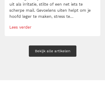
uit als irritatie, stilte of een net iets te
scherpe mail. Gevoelens uiten helpt om je
hoofd leger te maken, stress te
verminderen en eerlijker te communiceren.
Lees verder
Maar hoe doe je dat zonder drama, verwijt
of ongemakkelijke biecht? Leer in 10
stappen je gevoelens […]
Bekijk alle artikelen