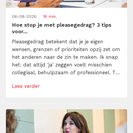
06-08-2026
16 min.
Hoe stop je met pleasegedrag? 3 tips
voor...
Pleasegedrag betekent dat je je eigen
wensen, grenzen of prioriteiten opzij zet om
het anderen naar de zin te maken. Ik snap
het: dat altijd ‘ja’ zeggen voelt misschien
collegiaal, behulpzaam of professioneel. Tot
je merkt dat je agenda volloopt met
Lees verder
andermans prioriteiten en je eigen werk
onderaan blijft bungelen en dat alleen
omdat je iemand niet wilt teleurstellen. Leer
[…]