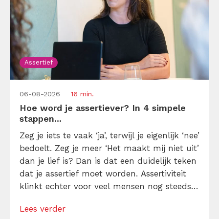
Assertief
06-08-2026
16 min.
Hoe word je assertiever? In 4 simpele
stappen...
Zeg je iets te vaak ‘ja’, terwijl je eigenlijk ‘nee’
bedoelt. Zeg je meer ‘Het maakt mij niet uit’
dan je lief is? Dan is dat een duidelijk teken
dat je assertief moet worden. Assertiviteit
klinkt echter voor veel mensen nog steeds
alsof je egoïstisch of gemeen moet worden,
Lees verder
maar dat is niet zo. Assertiviteit draait juist