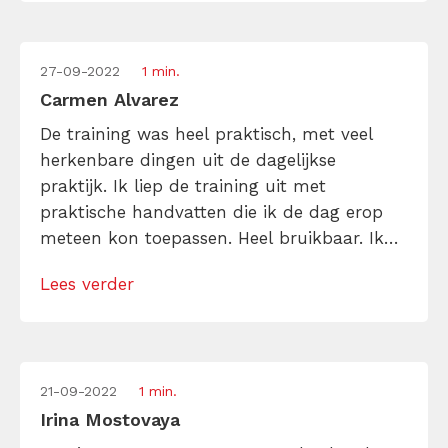
27-09-2022
1 min.
Carmen Alvarez
De training was heel praktisch, met veel
herkenbare dingen uit de dagelijkse
praktijk. Ik liep de training uit met
praktische handvatten die ik de dag erop
meteen kon toepassen. Heel bruikbaar. Ik
vond ook de positieve toon waarop het
Lees verder
gebracht werd erg inspirerend.
21-09-2022
1 min.
Irina Mostovaya