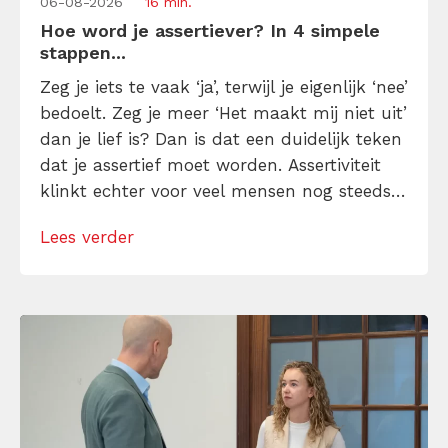
06-08-2026
16 min.
Hoe word je assertiever? In 4 simpele
stappen...
Zeg je iets te vaak ‘ja’, terwijl je eigenlijk ‘nee’
bedoelt. Zeg je meer ‘Het maakt mij niet uit’
dan je lief is? Dan is dat een duidelijk teken
dat je assertief moet worden. Assertiviteit
klinkt echter voor veel mensen nog steeds
alsof je egoïstisch of gemeen moet worden,
Lees verder
maar dat is niet zo. Assertiviteit draait juist
om duidelijk zijn, […]