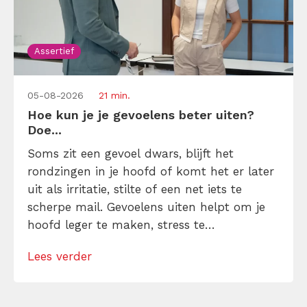
Assertief
05-08-2026
21 min.
Hoe kun je je gevoelens beter uiten?
Doe...
Soms zit een gevoel dwars, blijft het
rondzingen in je hoofd of komt het er later
uit als irritatie, stilte of een net iets te
scherpe mail. Gevoelens uiten helpt om je
hoofd leger te maken, stress te
verminderen en eerlijker te communiceren.
Lees verder
Maar hoe doe je dat zonder drama, verwijt
of ongemakkelijke biecht? Leer in 10
stappen je gevoelens […]