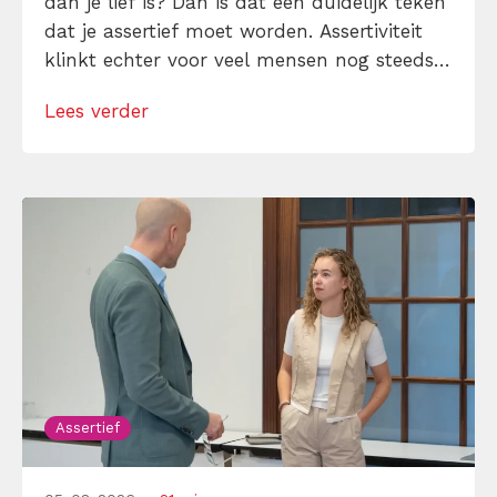
dan je lief is? Dan is dat een duidelijk teken
dat je assertief moet worden. Assertiviteit
klinkt echter voor veel mensen nog steeds
alsof je egoïstisch of gemeen moet worden,
Lees verder
maar dat is niet zo. Assertiviteit draait juist
om duidelijk zijn, […]
Assertief