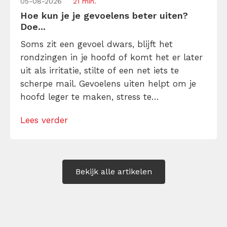
05-08-2026
21 min.
Hoe kun je je gevoelens beter uiten?
Doe...
Soms zit een gevoel dwars, blijft het
rondzingen in je hoofd of komt het er later
uit als irritatie, stilte of een net iets te
scherpe mail. Gevoelens uiten helpt om je
hoofd leger te maken, stress te
verminderen en eerlijker te communiceren.
Lees verder
Maar hoe doe je dat zonder drama, verwijt
of ongemakkelijke biecht? Leer in 10
stappen je gevoelens […]
Bekijk alle artikelen