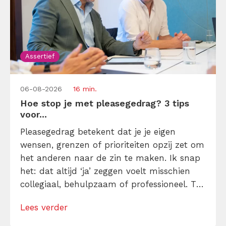
Assertief
06-08-2026
16 min.
Hoe stop je met pleasegedrag? 3 tips
voor...
Pleasegedrag betekent dat je je eigen
wensen, grenzen of prioriteiten opzij zet om
het anderen naar de zin te maken. Ik snap
het: dat altijd ‘ja’ zeggen voelt misschien
collegiaal, behulpzaam of professioneel. Tot
je merkt dat je agenda volloopt met
Lees verder
andermans prioriteiten en je eigen werk
onderaan blijft bungelen en dat alleen