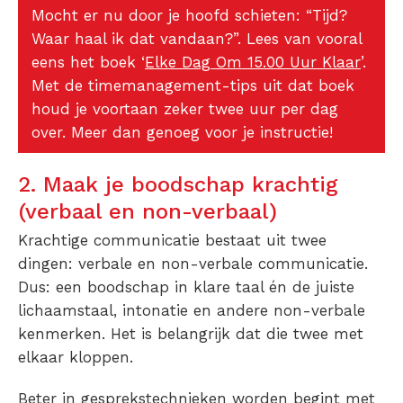
Mocht er nu door je hoofd schieten: “Tijd?
Waar haal ik dat vandaan?”. Lees van vooral
eens het boek ‘
Elke Dag Om 15.00 Uur Klaar
’.
Met de timemanagement-tips uit dat boek
houd je voortaan zeker twee uur per dag
over. Meer dan genoeg voor je instructie!
2. Maak je boodschap krachtig
(verbaal en non-verbaal)
Krachtige communicatie bestaat uit twee
dingen: verbale en non-verbale communicatie.
Dus: een boodschap in klare taal én de juiste
lichaamstaal, intonatie en andere non-verbale
kenmerken. Het is belangrijk dat die twee met
elkaar kloppen.
Beter in gesprekstechnieken worden begint met