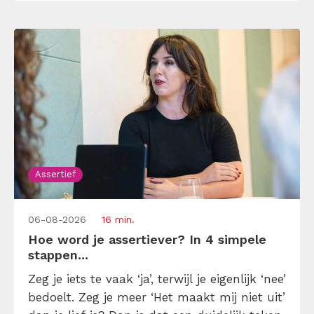
omdat je iemand niet wilt teleurstellen. Leer
[…]
Assertief
06-08-2026
16 min.
Hoe word je assertiever? In 4 simpele
stappen...
Zeg je iets te vaak ‘ja’, terwijl je eigenlijk ‘nee’
bedoelt. Zeg je meer ‘Het maakt mij niet uit’