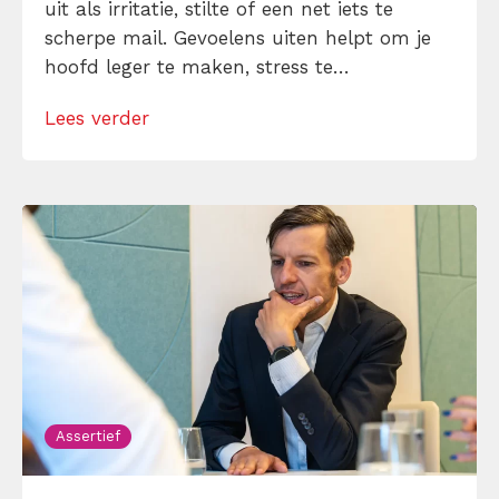
uit als irritatie, stilte of een net iets te
scherpe mail. Gevoelens uiten helpt om je
hoofd leger te maken, stress te
verminderen en eerlijker te communiceren.
Lees verder
Maar hoe doe je dat zonder drama, verwijt
of ongemakkelijke biecht? Leer in 10
stappen je gevoelens […]
Assertief