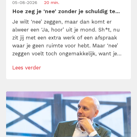
05-08-2026
20 min.
Hoe zeg je ‘nee’ zonder je schuldig te...
Je wilt ‘nee’ zeggen, maar dan komt er
alweer een ‘Ja, hoor’ uit je mond. Sh*t, nu
zit jij met een extra werk of een afspraak
waar je geen ruimte voor hebt. Maar ‘nee’
zeggen voelt toch ongemakkelijk, want je
denkt dat het bot is en je voelt je schuldig
Lees verder
erna. Toch is ‘nee’ soms precies wat je nodig
hebt […]