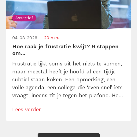
Assertief
04-08-2026
20 min.
Hoe raak je frustratie kwijt? 9 stappen
om...
Frustratie lijkt soms uit het niets te komen,
maar meestal heeft je hoofd al een tijdje
subtiel staan koken. Een opmerking, een
volle agenda, een collega die ‘even snel’ iets
vraagt, ineens zit je tegen het plafond. Hoe
kun je je frustratie kwijt raken zonder te
Lees verder
ontploffen of alles op te kroppen? Ontdek
hier manieren om direct en op de […]