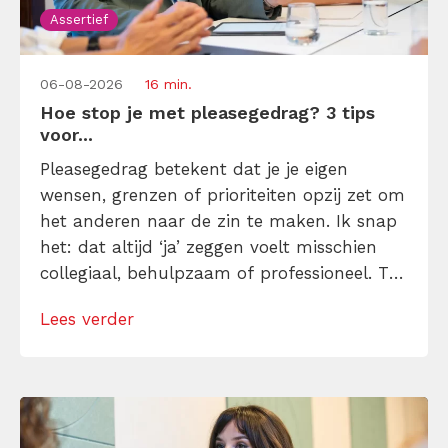
Assertief
06-08-2026
16 min.
Hoe stop je met pleasegedrag? 3 tips
voor...
Pleasegedrag betekent dat je je eigen
wensen, grenzen of prioriteiten opzij zet om
het anderen naar de zin te maken. Ik snap
het: dat altijd ‘ja’ zeggen voelt misschien
collegiaal, behulpzaam of professioneel. Tot
je merkt dat je agenda volloopt met
Lees verder
andermans prioriteiten en je eigen werk
onderaan blijft bungelen en dat alleen
omdat je iemand niet wilt teleurstellen. Leer
[…]