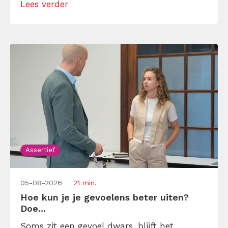
Lees verder
maar dat is niet zo. Assertiviteit draait juist
om duidelijk zijn, […]
Assertief
05-08-2026
21 min.
Hoe kun je je gevoelens beter uiten?
Doe...
Soms zit een gevoel dwars, blijft het