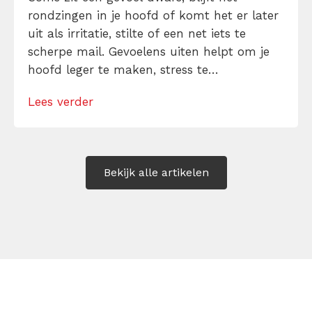
rondzingen in je hoofd of komt het er later
uit als irritatie, stilte of een net iets te
scherpe mail. Gevoelens uiten helpt om je
hoofd leger te maken, stress te
verminderen en eerlijker te communiceren.
Lees verder
Maar hoe doe je dat zonder drama, verwijt
of ongemakkelijke biecht? Leer in 10
stappen je gevoelens […]
Bekijk alle artikelen