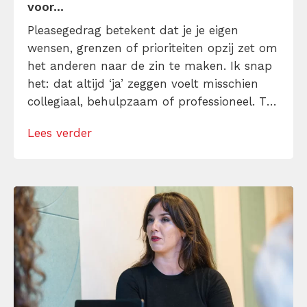
voor...
Pleasegedrag betekent dat je je eigen
wensen, grenzen of prioriteiten opzij zet om
het anderen naar de zin te maken. Ik snap
het: dat altijd ‘ja’ zeggen voelt misschien
collegiaal, behulpzaam of professioneel. Tot
je merkt dat je agenda volloopt met
Lees verder
andermans prioriteiten en je eigen werk
onderaan blijft bungelen en dat alleen
omdat je iemand niet wilt teleurstellen. Leer
[…]