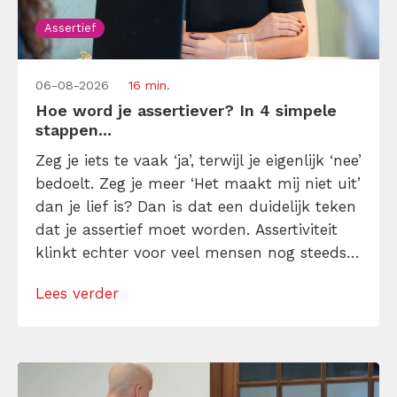
Assertief
06-08-2026
16 min.
Hoe word je assertiever? In 4 simpele
stappen...
Zeg je iets te vaak ‘ja’, terwijl je eigenlijk ‘nee’
bedoelt. Zeg je meer ‘Het maakt mij niet uit’
dan je lief is? Dan is dat een duidelijk teken
dat je assertief moet worden. Assertiviteit
klinkt echter voor veel mensen nog steeds
alsof je egoïstisch of gemeen moet worden,
Lees verder
maar dat is niet zo. Assertiviteit draait juist
om duidelijk zijn, […]