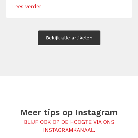
verminderen en eerlijker te communiceren.
Lees verder
Maar hoe doe je dat zonder drama, verwijt
of ongemakkelijke biecht? Leer in 10
stappen je gevoelens […]
Bekijk alle artikelen
Meer tips op
Instagram
BLIJF OOK OP DE HOOGTE VIA ONS
INSTAGRAMKANAAL.