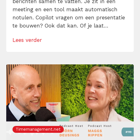
berichten samen te vatten. Je zit in een
meeting en een tool maakt automatisch
notulen. Copilot vragen om een presentatie
te bouwen? Ook dat kan. Of je laat
ChatGPT meedenken over een lastig artikel,
Lees verder
rapport of klantgesprek. Slimmer werken
met AI op de werkvloer is niet langer meer
een droom, […]
Timemanagement.net