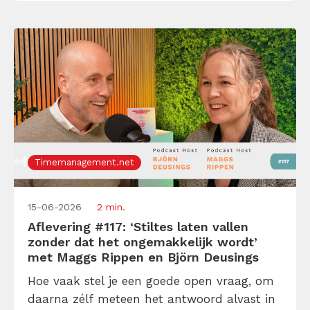
Gen Zclopedie. Samen prikken ze door de
[…]
Timemanagement.net
15-06-2026
2 min.
Aflevering #117: ‘Stiltes laten vallen
zonder dat het ongemakkelijk wordt’
met Maggs Rippen en Björn Deusings
Hoe vaak stel je een goede open vraag, om
daarna zélf meteen het antwoord alvast in