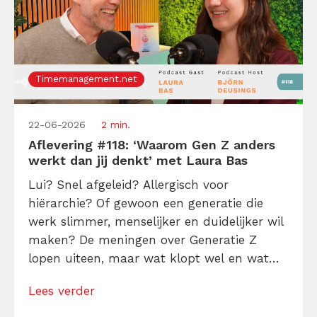
Timemanagement.net
22-06-2026
2 min.
Aflevering #118: ‘Waarom Gen Z anders
werkt dan jij denkt’ met Laura Bas
Lui? Snel afgeleid? Allergisch voor
hiërarchie? Of gewoon een generatie die
werk slimmer, menselijker en duidelijker wil
maken? De meningen over Generatie Z
lopen uiteen, maar wat klopt wel en wat
niet? In deze aflevering van de Tijdwinst
Lees verder
Podcast gaat Björn Deusings in gesprek met
Laura Bas, Gen Z-expert en auteur van De