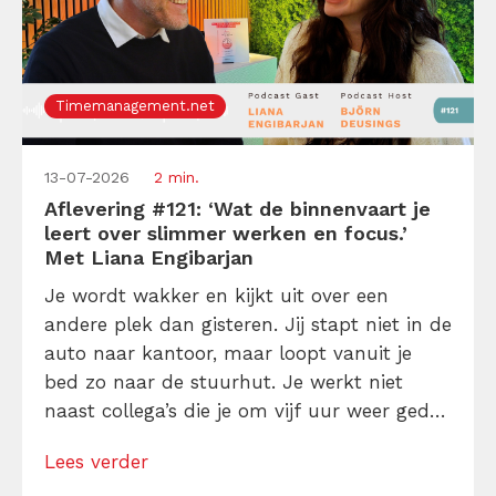
Timemanagement.net
13-07-2026
2 min.
Aflevering #121: ‘Wat de binnenvaart je
leert over slimmer werken en focus.’
Met Liana Engibarjan
Je wordt wakker en kijkt uit over een
andere plek dan gisteren. Jij stapt niet in de
auto naar kantoor, maar loopt vanuit je
bed zo naar de stuurhut. Je werkt niet
naast collega’s die je om vijf uur weer gedag
zegt, maar leeft twee weken lang 24/7 met
Lees verder
dezelfde ploeg op één schip. In deze