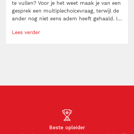
te vullen? Voor je het weet maak je van een
gesprek een multiplechoicevraag, terwijl de
ander nog niet eens adem heeft gehaald. In
deze aflevering ontdek je waarom stilte
Lees verder
geen leegte is, maar juist een actieve
bouwsteen in communicatie. Je leert
wanneer een stilte […]
Beste opleider