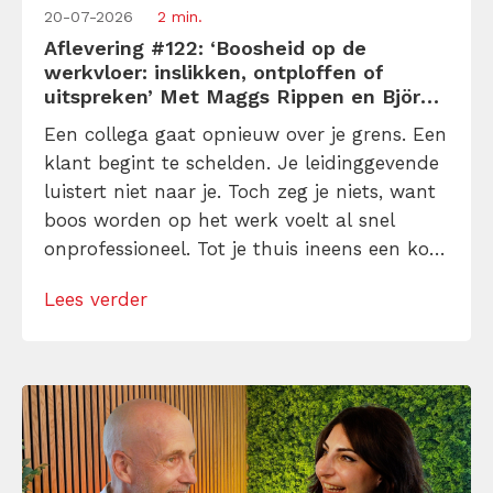
20-07-2026
2 min.
Aflevering #122: ‘Boosheid op de
werkvloer: inslikken, ontploffen of
uitspreken’ Met Maggs Rippen en Björn
Deusings
Een collega gaat opnieuw over je grens. Een
klant begint te schelden. Je leidinggevende
luistert niet naar je. Toch zeg je niets, want
boos worden op het werk voelt al snel
onprofessioneel. Tot je thuis ineens een kort
lontje hebt, cynische opmerkingen maakt of
Lees verder
alsnog volledig uit je plaat gaat. In deze
nieuwste aflevering van de Tijdwinst
Podcast spreekt Björn […]