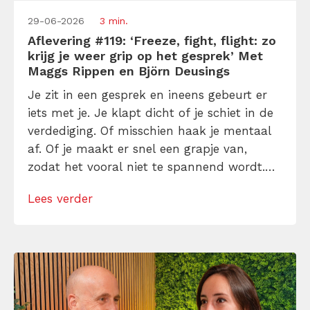
29-06-2026
3 min.
Aflevering #119: ‘Freeze, fight, flight: zo
krijg je weer grip op het gesprek’ Met
Maggs Rippen en Björn Deusings
Je zit in een gesprek en ineens gebeurt er
iets met je. Je klapt dicht of je schiet in de
verdediging. Of misschien haak je mentaal
af. Of je maakt er snel een grapje van,
zodat het vooral niet te spannend wordt.
Herkenbaar? Dan zit je waarschijnlijk
Lees verder
midden in een freeze, fight of flight reactie.
In deze aflevering van de […]