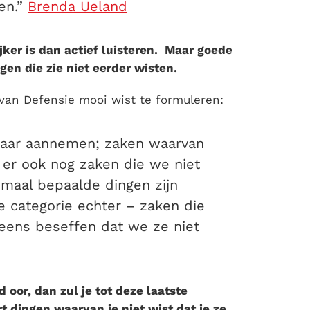
en.”
Brenda Ueland
jker is dan
actief luisteren.
Maar
goede
en die zie niet eerder wisten.
van Defensie mooi wist te formuleren:
 waar aannemen; zaken waarvan
er ook nog zaken die we niet
maal bepaalde dingen zijn
e categorie echter – zaken die
eens beseffen dat we ze niet
d oor,
dan zul je tot deze laatste
t dingen waarvan je niet wist dat je ze