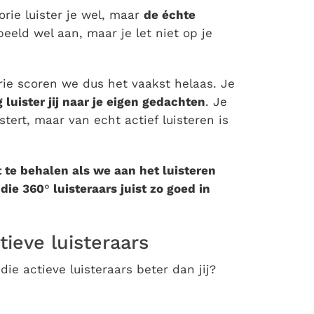
orie luister je wel, maar
de échte
eld wel aan, maar je let niet op je
rie scoren we dus het vaakst helaas. Je
luister jij naar je eigen gedachten
. Je
istert, maar van echt actief luisteren is
t te behalen als we
aan het luisteren
die 360
°
luisteraars juist zo goed in
ieve luisteraars
e actieve luisteraars beter dan jij?