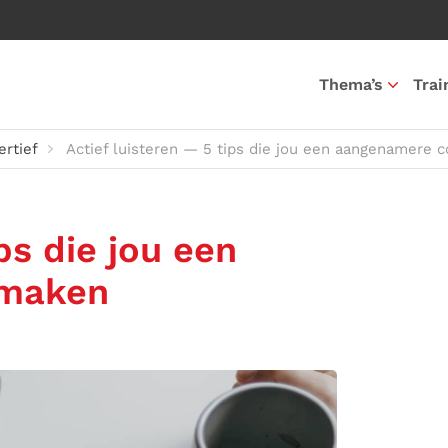
Thema’s
Trai
ertief
Actief luisteren — 5 tips die jou een aangenamere 
ps die jou een
 maken