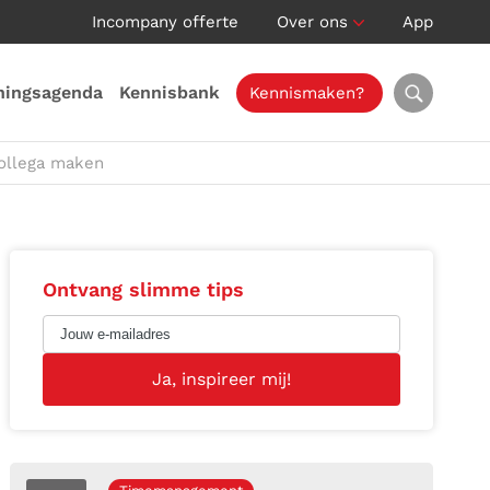
Incompany offerte
Over ons
App
ningsagenda
Kennisbank
Kennismaken?
collega maken
Ontvang slimme tips