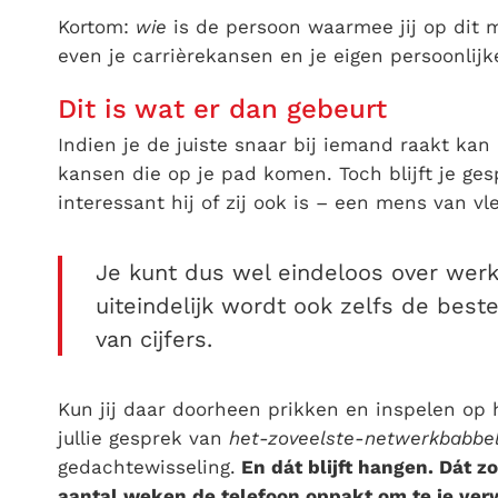
Kortom:
wie
is de persoon waarmee jij op dit 
even je carrièrekansen en je eigen persoonlij
Dit is wat er dan gebeurt
Indien je de juiste snaar bij iemand raakt ka
kansen die op je pad komen. Toch blijft je ge
interessant hij of zij ook is – een mens van vl
Je kunt dus wel eindeloos over wer
uiteindelijk wordt ook zelfs de bes
van cijfers.
Kun jij daar doorheen prikken en inspelen op 
jullie gesprek van
het-zoveelste-netwerkbabbel
gedachtewisseling.
En dát blijft hangen. Dát z
aantal weken de telefoon oppakt om te je ver