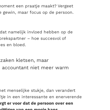
moment een praatje maakt? Vergeet
ke gewin, maar focus op de persoon.
n dat namelijk invloed hebben op de
sprekspartner – hoe succesvol of
ees en bloed.
kzaken kletsen, maar
te accountant niet meer warm
het menselijke stukje, dan verandert
tje
in een interessante en enerverende
orgt er voor dat de persoon over een
wittigen van een mooie kans.