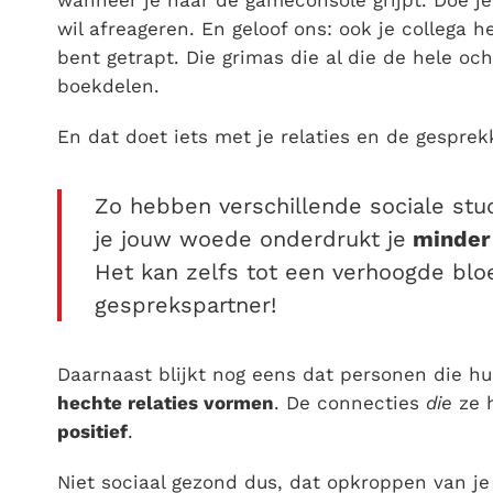
wanneer je naar de gameconsole grijpt. Doe je
wil afreageren. En geloof ons: ook je collega h
bent getrapt. Die grimas die al die de hele och
boekdelen.
En dat doet iets met je relaties en de gesprekk
Zo hebben verschillende sociale st
je jouw woede onderdrukt je
minder 
Het kan zelfs tot een verhoogde bloe
gesprekspartner!
Daarnaast blijkt nog eens dat personen die 
hechte relaties vormen
. De connecties
die
ze 
positief
.
Niet sociaal gezond dus, dat opkroppen van j