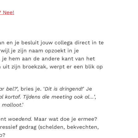
? Nee!
 en je besluit jouw collega direct in te
wijl je zijn naam opzoekt in je
e je hem aan de andere kant van het
 uit zijn broekzak, werpt er een blik op
ar bel?
’, bries je. ‘
Dit is dringend!
’ Je
l kortaf. Tijdens die meeting ook al…
’,
n malloot
.’
bent
woedend.
Maar wat doe je ermee?
gressief gedrag (schelden, bekvechten,
p?