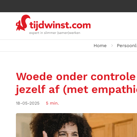
Home
Persoonli
Woede onder controle 
jezelf af (met empathi
18-05-2025
5 min.