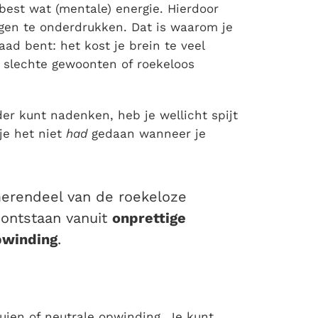
best wat (mentale) energie. Hierdoor
ngen te onderdrukken. Dat is waarom je
d bent: het kost je brein te veel
 slechte gewoonten of roekeloos
er kunt nadenken, heb je wellicht spijt
je het niet
had
gedaan wanneer je
merendeel van de roekeloze
 ontstaan vanuit
onprettige
pwinding
.
buien of neutrale opwinding. Je kunt