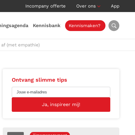
Incompany offerte
Over ons
App
ningsagenda
Kennisbank
Kennismaken?
 af (met empathie)
Ontvang slimme tips