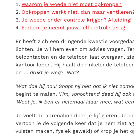
Waarom je woede niet moet opkroppen
Opkroppen werkt niet, dan maar ventileren
Je woede onder controle krijgen? Afleiding!
Kortom: je neemt jouw zelfcontrole terug
Er heeft zich een dringende kwestie voorgedaan
lichten. Je wil hem even om advies vragen. Ter
belcontacten en de telefoon laat overgaan, zi
kantoor lopen. Hij haalt de rinkelende telefoon
en …
drukt je weg
?! Wat?
‘
Wat doe hij nou! Snapt hij niet dat ik niet zoma
begint te malen. ‘
Hm, vanochtend deed hij ook a
‘
Weet je, ik ben er helemaal klaar mee, wat ee
Je voelt de adrenaline door je lijf gieren. Je 
Vertoon je de volgende keer dat je hem ziet a
vuisten maken, fysiek geweld)
of
krop je het o