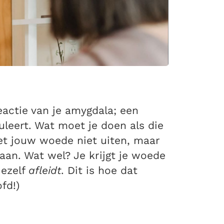
eactie van je amygdala; een
guleert. Wat moet je doen als die
oet jouw woede niet uiten, maar
an. Wat wel? Je krijgt je woede
jezelf
afleidt
. Dit is hoe dat
fd!)