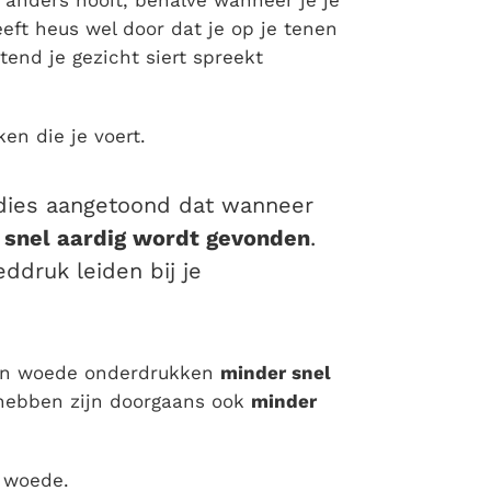
 anders nooit, behalve wanneer je je
eeft heus wel door dat je op je tenen
tend je gezicht siert spreekt
en die je voert.
udies aangetoond dat wanneer
snel aardig wordt gevonden
.
ddruk leiden bij je
hun woede onderdrukken
minder snel
hebben zijn doorgaans ook
minder
e woede.