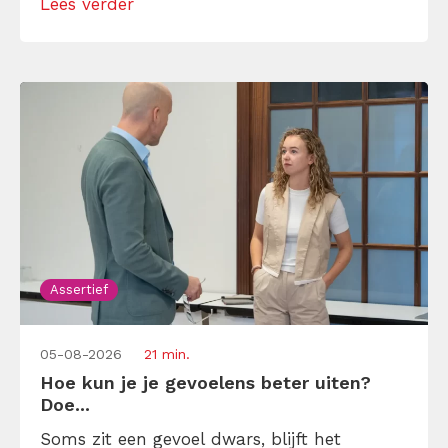
Lees verder
maar dat is niet zo. Assertiviteit draait juist
om duidelijk zijn, […]
Assertief
05-08-2026
21 min.
Hoe kun je je gevoelens beter uiten?
Doe...
Soms zit een gevoel dwars, blijft het