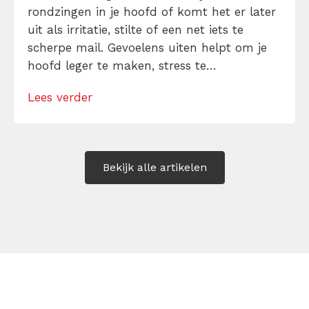
rondzingen in je hoofd of komt het er later
uit als irritatie, stilte of een net iets te
scherpe mail. Gevoelens uiten helpt om je
hoofd leger te maken, stress te
verminderen en eerlijker te communiceren.
Lees verder
Maar hoe doe je dat zonder drama, verwijt
of ongemakkelijke biecht? Leer in 10
stappen je gevoelens […]
Bekijk alle artikelen