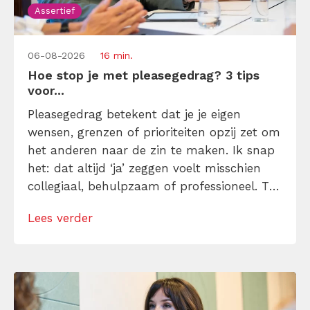
Assertief
06-08-2026
16 min.
Hoe stop je met pleasegedrag? 3 tips
voor...
Pleasegedrag betekent dat je je eigen
wensen, grenzen of prioriteiten opzij zet om
het anderen naar de zin te maken. Ik snap
het: dat altijd ‘ja’ zeggen voelt misschien
collegiaal, behulpzaam of professioneel. Tot
je merkt dat je agenda volloopt met
Lees verder
andermans prioriteiten en je eigen werk
onderaan blijft bungelen en dat alleen
omdat je iemand niet wilt teleurstellen. Leer
[…]