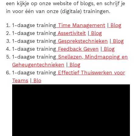
een kijkje op onze website of blogs, en schrijf je
in voor één van onze (digitale) trainingen.
1-daagse training
Time Management
|
Blog
1-daagse training
Assertiviteit
|
Blog
1-daagse training
Gesprekstechnieken
|
Blog
1-daagse training
Feedback Geven
|
Blog
1-daagse training
Snellezen, Mindmapping en
Geheugentechnieken
|
Blog
1-daagse training
Effectief Thuiswerken voor
Teams
|
Blo