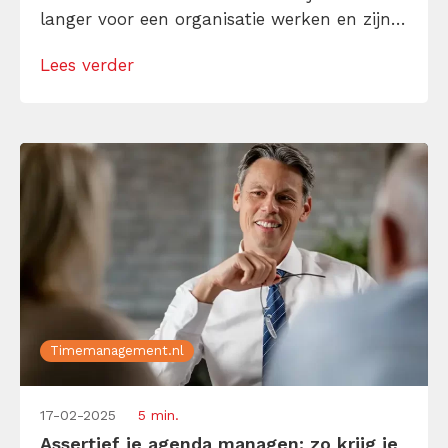
langer voor een organisatie werken en zijn
hun prestaties beter. Kortom: betrokken
Lees verder
medewerkers zijn goud waard voor de
organisatie! Maar hoe kun je de
medewerkersbetrokkenheid vergroten op de
werkvloer? Deze 7 tips helpen.
Timemanagement.nl
17-02-2025
5 min.
Assertief je agenda managen: zo krijg je