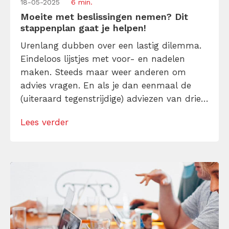
18-05-2025
6 min.
Moeite met beslissingen nemen? Dit
stappenplan gaat je helpen!
Urenlang dubben over een lastig dilemma.
Eindeloos lijstjes met voor- en nadelen
maken. Steeds maar weer anderen om
advies vragen. En als je dan eenmaal de
(uiteraard tegenstrijdige) adviezen van drie
mensen hebt, alsnog moeite hebben om de
Lees verder
knoop door te hakken. Hoe kun je
beslissingen nemen? En hoe doe je dat in
minder tijd, zodat je tijd en denkcapaciteit
[…]