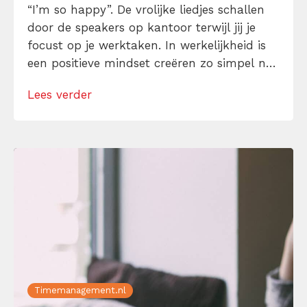
“I’m so happy”. De vrolijke liedjes schallen
door de speakers op kantoor terwijl jij je
focust op je werktaken. In werkelijkheid is
een positieve mindset creëren zo simpel nog
niet. Hoe krijg je dat voor elkaar als je
Lees verder
alsmaar druk-druk-druk bent en gek wordt
van de lange meetings en zeurende
collega’s? […]
Timemanagement.nl