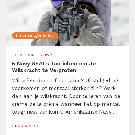
Timemanagement.nl
10-12-2024
6 min.
5 Navy SEAL’s Tactieken om Je
Wilskracht te Vergroten
Wil je iets doen of net laten? Uitstelgedrag
voorkomen of mentaal sterker zijn? Werk
dan aan je wilskracht. Door te leren van de
crème de la crème wanneer het op mental
toughness aankomt: Amerikaanse Navy
SEAL’s. Zij blijken 5 manieren te hebben
Lees verder
waarop ze hun doorzettingsvermogen en