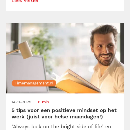
Lees verder
plezier terug in je werk, dankzij drie
eenvoudige (maar doeltreffende) tips.
Timemanagement.nl
14-11-2025
8 min.
5 tips voor een positieve mindset op het
werk (juist voor helse maandagen!)
“Always look on the bright side of life” en