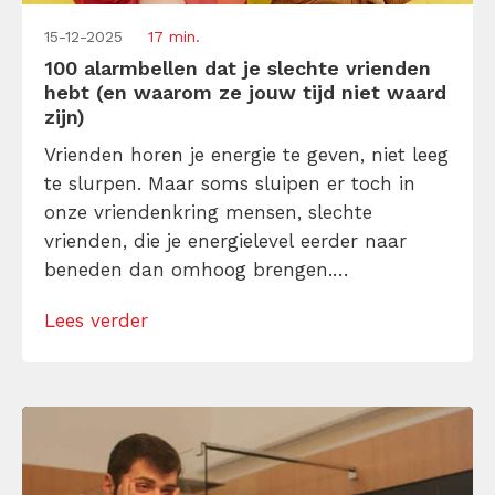
15-12-2025
17 min.
100 alarmbellen dat je slechte vrienden
hebt (en waarom ze jouw tijd niet waard
zijn)
Vrienden horen je energie te geven, niet leeg
te slurpen. Maar soms sluipen er toch in
onze vriendenkring mensen, slechte
vrienden, die je energielevel eerder naar
beneden dan omhoog brengen.
Herkenbaar? Vrienden die altijd te laat
Lees verder
komen (of last-minute de afspraak
cancellen). Vrienden die nooit iets
teruggeven of zich als een Houdini
gedragen als je ze echt nodig hebt. Of […]