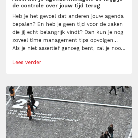
de controle over jouw tijd terug
Heb je het gevoel dat anderen jouw agenda
bepalen? En heb je geen tijd voor de zaken
die jij echt belangrijk vindt? Dan kun je nog
zoveel time management tips opvolgen…
Als je niet assertief genoeg bent, zal je nooit
de controle over jouw eigen tijd
Lees verder
(terug)krijgen. Assertief zijn helpt je tijd te
besparen aan zaken die je geen energie
geven, […]