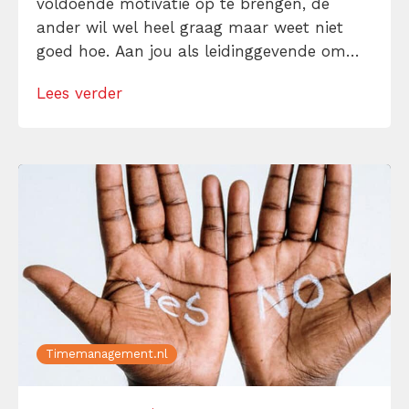
voldoende motivatie op te brengen, de
ander wil wel heel graag maar weet niet
goed hoe. Aan jou als leidinggevende om
elke situatie apart in te schatten en te
Lees verder
bepalen wat iedereen nodig heeft. De 4
leiderschapsstijlen van Paul Hersey en Ken
Blanchard helpen jou hierbij — Alleen, […]
Timemanagement.nl