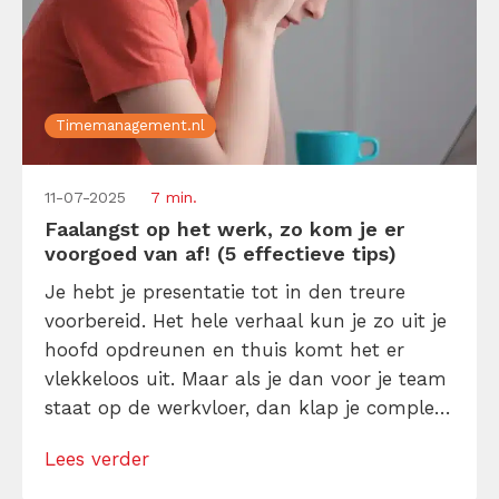
Timemanagement.nl
11-07-2025
7 min.
Faalangst op het werk, zo kom je er
voorgoed van af! (5 effectieve tips)
Je hebt je presentatie tot in den treure
voorbereid. Het hele verhaal kun je zo uit je
hoofd opdreunen en thuis komt het er
vlekkeloos uit. Maar als je dan voor je team
staat op de werkvloer, dan klap je compleet
dicht. Faalangst. Geen zorgen: ook Oprah
Lees verder
Winfrey en Albert Einstein hadden er last
van. Er is dus hoop: je […]