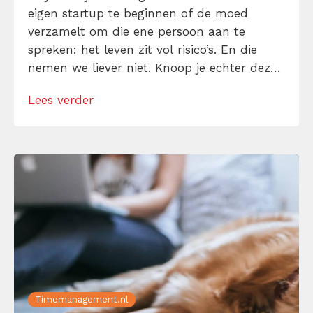
eigen startup te beginnen of de moed
verzamelt om die ene persoon aan te
spreken: het leven zit vol risico’s. En die
nemen we liever niet. Knoop je echter deze
5 inzichten in je oren dan leer je dat risico’s
Lees verder
nemen niet gelijk staat aan roekeloosheid.
Spring dus in het diepe, […]
Timemanagement.nl