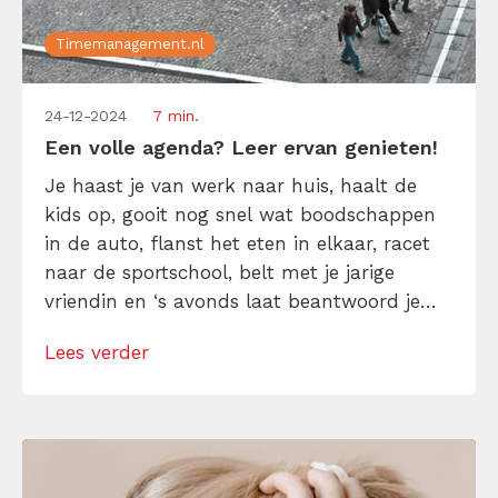
Timemanagement.nl
24-12-2024
7 min.
Een volle agenda? Leer ervan genieten!
Je haast je van werk naar huis, haalt de
kids op, gooit nog snel wat boodschappen
in de auto, flanst het eten in elkaar, racet
naar de sportschool, belt met je jarige
vriendin en ‘s avonds laat beantwoord je
met prikkelende ogen nog alle berichtjes die
Lees verder
al de hele dag op je scherm knipperen. Voel
je je uitgeblust en wil je […]