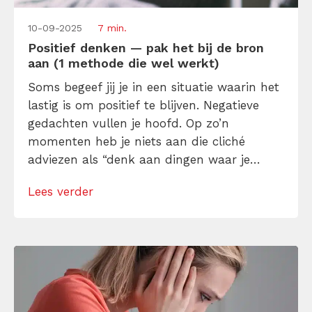
10-09-2025
7 min.
Positief denken — pak het bij de bron
aan (1 methode die wel werkt)
Soms begeef jij je in een situatie waarin het
lastig is om positief te blijven. Negatieve
gedachten vullen je hoofd. Op zo’n
momenten heb je niets aan die cliché
adviezen als “denk aan dingen waar je
dankbaar voor bent! 🙂 ” Je zal zwaar
Lees verder
geschut moeten inzetten, zoals deze
methode: cognitieve herstructurering.