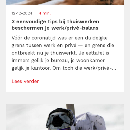
12-12-2024
4 min.
3 eenvoudige tips bij thuiswerken
beschermen je werk/privé-balans
Vóór de coronatijd was er een duidelijke
grens tussen werk en privé — en grens die
ontbreekt nu je thuiswerkt. Je eettafel is
immers gelijk je bureau, je woonkamer
gelijk je kantoor. Om toch die werk/privé-
balans stabiel te houden delen we 3
Lees verder
eenvoudige tips. Zodat je kunt afschakelen
en je thuiswerkdag netjes (en stressvrij)
kunt afsluiten!