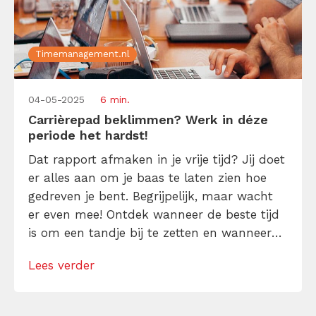
Timemanagement.nl
04-05-2025
6 min.
Carrièrepad beklimmen? Werk in déze
periode het hardst!
Dat rapport afmaken in je vrije tijd? Jij doet
er alles aan om je baas te laten zien hoe
gedreven je bent. Begrijpelijk, maar wacht
er even mee! Ontdek wanneer de beste tijd
is om een tandje bij te zetten en wanneer
niet (zonder dat je hieraan onderdoor
Lees verder
gaat!).