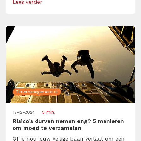
Lees verder
(2) lak hebben aan de rest.
Timemanagement.nl
17-12-2024
5 min.
Risico’s durven nemen eng? 5 manieren
om moed te verzamelen
Of je nou jouw veilige baan verlaat om een