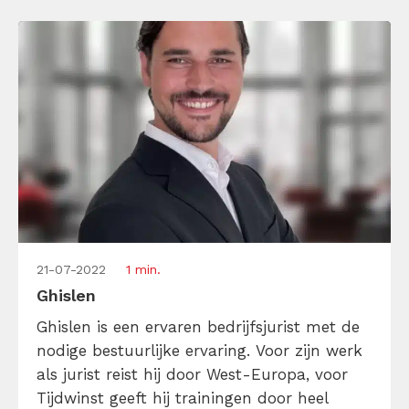
en is daar zelf ook echt heel goed in. Zo zijn
onze timemanagement trainers zelf super
georganiseerd en hebben onze […]
21-07-2022
1 min.
Ghislen
Ghislen is een ervaren bedrijfsjurist met de
nodige bestuurlijke ervaring. Voor zijn werk
als jurist reist hij door West-Europa, voor
Tijdwinst geeft hij trainingen door heel