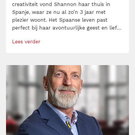
creativiteit vond Shannon haar thuis in
Spanje, waar ze nu al zo’n 3 jaar met
plezier woont. Het Spaanse leven past
perfect bij haar avontuurlijke geest en liefde
voor nieuwe ervaringen. Haar
Lees verder
nieuwsgierigheid en enthousiasme om te
blijven leren en groeien komen dagelijks van
pas in haar werk als social media manager.
Shannon […]