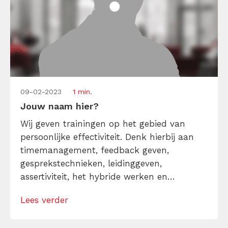
09-02-2023
1 min.
Jouw naam hier?
Wij geven trainingen op het gebied van
persoonlijke effectiviteit. Denk hierbij aan
timemanagement, feedback geven,
gesprekstechnieken, leidinggeven,
assertiviteit, het hybride werken en
snellezen. Ons motto daarbij is: één dag,
Lees verder
praktisch en gegeven door echte experts.
Elke trainer heeft zijn/haar eigen expertise