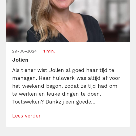
29-08-2024
1 min.
Jolien
Als tiener wist Jolien al goed haar tijd te
managen. Haar huiswerk was altijd af voor
het weekend begon, zodat ze tijd had om
te werken en leuke dingen te doen.
Toetsweken? Dankzij een goede
leerplanning had ze alles onder controle.
Lees verder
Die ijzersterke discipline, liefde voor
structuur en realistische to-dolijstjes zorgen
ervoor dat Jolien ook in haar werk als