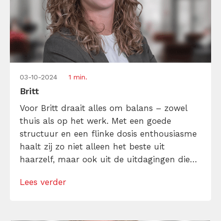
03-10-2024
1 min.
Britt
Voor Britt draait alles om balans – zowel
thuis als op het werk. Met een goede
structuur en een flinke dosis enthousiasme
haalt zij zo niet alleen het beste uit
haarzelf, maar ook uit de uitdagingen die
op haar pad komen. Dat maakt haar werk
Lees verder
als office- en accountmanager niet alleen
iets wat ze doet, maar iets waar ze écht […]