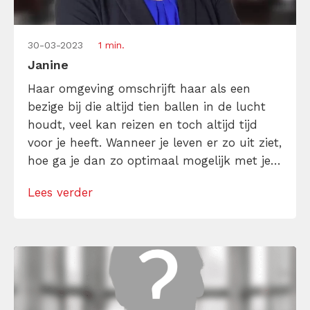
30-03-2023
1 min.
Janine
Haar omgeving omschrijft haar als een
bezige bij die altijd tien ballen in de lucht
houdt, veel kan reizen en toch altijd tijd
voor je heeft. Wanneer je leven er zo uit ziet,
hoe ga je dan zo optimaal mogelijk met je
tijd om? Haar geheim is om alles uit je tijd
Lees verder
te halen door de juiste balans te hebben
[…]