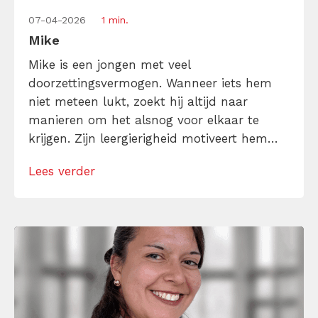
07-04-2026
1 min.
Mike
Mike is een jongen met veel
doorzettingsvermogen. Wanneer iets hem
niet meteen lukt, zoekt hij altijd naar
manieren om het alsnog voor elkaar te
krijgen. Zijn leergierigheid motiveert hem
om het beste uit zichzelf te halen. Wat mij
Lees verder
drijft? Content maken die iets losmaakt, die
inspireert, aanzet tot actie of zorgt voor
herkenning. Met oog voor detail, timing en
beeld; […]