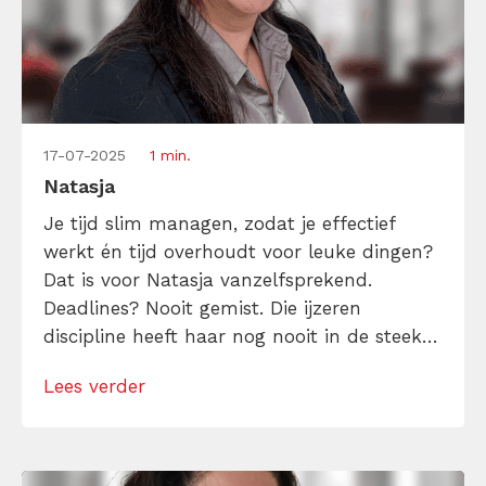
17-07-2025
1 min.
Natasja
Je tijd slim managen, zodat je effectief
werkt én tijd overhoudt voor leuke dingen?
Dat is voor Natasja vanzelfsprekend.
Deadlines? Nooit gemist. Die ijzeren
discipline heeft haar nog nooit in de steek
gelaten, en precies daardoor blijft er elke
Lees verder
dag ruimte over voor wat ze écht leuk
vindt: lezen, dansen, reizen en schrijven
(want ja, content maken is leuk, maar […]