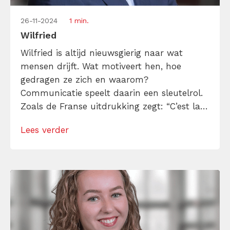
26-11-2024
1 min.
Wilfried
Wilfried is altijd nieuwsgierig naar wat
mensen drijft. Wat motiveert hen, hoe
gedragen ze zich en waarom?
Communicatie speelt daarin een sleutelrol.
Zoals de Franse uitdrukking zegt: “C’est la
ton qui fait la musique.” De manier waarop
Lees verder
een boodschap wordt gebracht, maakt het
verschil. Met meer dan 25 jaar ervaring in
sales weet Wilfried hoe belangrijk het is om
effectief […]