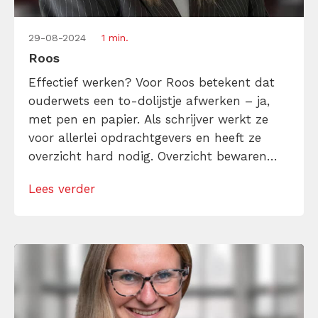
29-08-2024
1 min.
Roos
Effectief werken? Voor Roos betekent dat
ouderwets een to-dolijstje afwerken – ja,
met pen en papier. Als schrijver werkt ze
voor allerlei opdrachtgevers en heeft ze
overzicht hard nodig. Overzicht bewaren
lukt haar goed, maar begint ze aan een
Lees verder
artikel dan zit ze vaak in zo’n goede flow
dat ze véél te lang doorgaat. Wat begon als
een geplande sessie […]