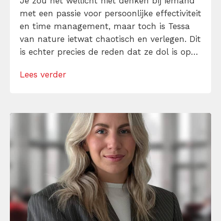
Je zou het wellicht niet denken bij iemand
met een passie voor persoonlijke effectiviteit
en time management, maar toch is Tessa
van nature ietwat chaotisch en verlegen. Dit
is echter precies de reden dat ze dol is op
to-do-lijstjes, planningen en persoonlijke
Lees verder
ontwikkeling. Als iets moeilijk of spannend
lijkt, is dat voor haar een reden om het juist
te doen. […]