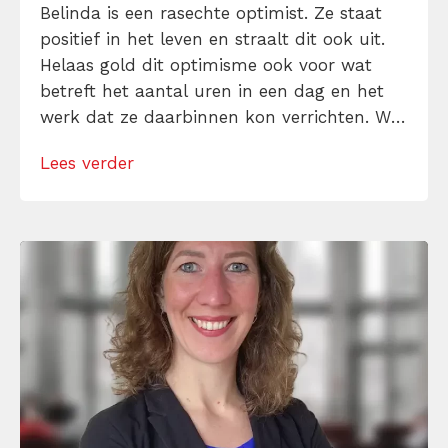
Belinda is een rasechte optimist. Ze staat
positief in het leven en straalt dit ook uit.
Helaas gold dit optimisme ook voor wat
betreft het aantal uren in een dag en het
werk dat ze daarbinnen kon verrichten. Wij
hebben haar gelukkig van dit hardnekkige
Lees verder
probleem af kunnen helpen. Omdat ze hier
zo enthousiast en bedreven in werd, besloot
ze […]