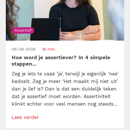
Assertief
06-08-2026
16 min.
Hoe word je assertiever? In 4 simpele
stappen...
Zeg je iets te vaak ‘ja’, terwijl je eigenlijk ‘nee’
bedoelt. Zeg je meer ‘Het maakt mij niet uit’
dan je lief is? Dan is dat een duidelijk teken
dat je assertief moet worden. Assertiviteit
klinkt echter voor veel mensen nog steeds
alsof je egoïstisch of gemeen moet worden,
Lees verder
maar dat is niet zo. Assertiviteit draait juist
om duidelijk zijn, […]