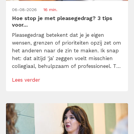
06-08-2026
16 min.
Hoe stop je met pleasegedrag? 3 tips
voor...
Pleasegedrag betekent dat je je eigen
wensen, grenzen of prioriteiten opzij zet om
het anderen naar de zin te maken. Ik snap
het: dat altijd ‘ja’ zeggen voelt misschien
collegiaal, behulpzaam of professioneel. Tot
je merkt dat je agenda volloopt met
Lees verder
andermans prioriteiten en je eigen werk
onderaan blijft bungelen en dat alleen
omdat je iemand niet wilt teleurstellen. Leer
[…]