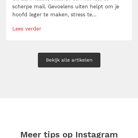
scherpe mail. Gevoelens uiten helpt om je
hoofd leger te maken, stress te
verminderen en eerlijker te communiceren.
Lees verder
Maar hoe doe je dat zonder drama, verwijt
of ongemakkelijke biecht? Leer in 10
stappen je gevoelens […]
Bekijk alle artikelen
Meer tips op
Instagram