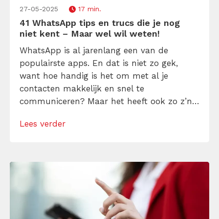
27-05-2025
17 min.
41 WhatsApp tips en trucs die je nog
niet kent – Maar wel wil weten!
WhatsApp is al jarenlang een van de
populairste apps. En dat is niet zo gek,
want hoe handig is het om met al je
contacten makkelijk en snel te
communiceren? Maar het heeft ook zo z’n
uitdagingen. Zo appt je collega je om 22.41
Lees verder
uur met een “Kleine vraag hoor…” en voor je
het weet is je vrije avond veranderd […]