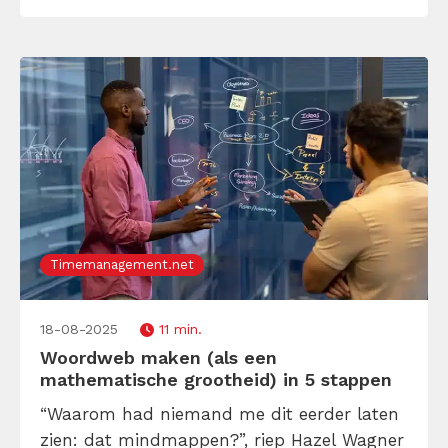
vaste plek opslaan. Zo raak je ze niet kwijt
én verwerk je ze, […]
Timemanagement.net
18-08-2025
11 min.
Woordweb maken (als een
mathematische grootheid) in 5 stappen
“Waarom had niemand me dit eerder laten
zien: dat mindmappen?”, riep Hazel Wagner