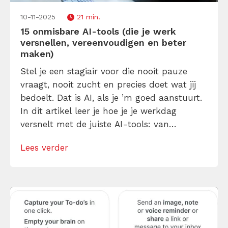
10-11-2025
21 min.
15 onmisbare AI-tools (die je werk
versnellen, vereenvoudigen en beter
maken)
Stel je een stagiair voor die nooit pauze
vraagt, nooit zucht en precies doet wat jij
bedoelt. Dat is AI, als je ’m goed aanstuurt.
In dit artikel leer je hoe je je werkdag
versnelt met de juiste AI-tools: van
ChatGPT tot Copilot, Notion AI en Zapier. Je
Lees verder
ontdekt welke tools écht tijd opleveren, hoe
je ze koppelt aan je […]