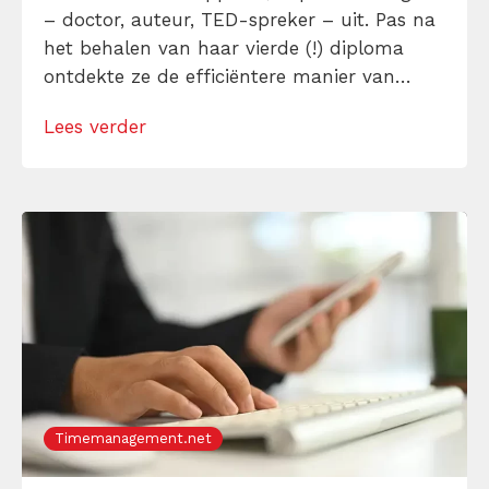
– doctor, auteur, TED-spreker – uit. Pas na
het behalen van haar vierde (!) diploma
ontdekte ze de efficiëntere manier van
lezen, leren, noteren en onthouden.
Lees verder
Gelukkig ben jij er wel op tijd bij. Ik vertel je
hoe het maken van een woordweb werkt en
wat jij […]
Timemanagement.net