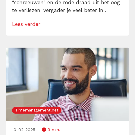
“schreeuwen” en de rode draad uit het oog
te verliezen, vergader je veel beter in
kleinere groepjes. Om vervolgens jullie
Lees verder
bevinden met de groep te delen. Daar
kunnen de breakout rooms van Microsoft
Teams bij helpen. Dit is hoe je die rooms […]
Timemanagement.net
10-02-2025
9 min.