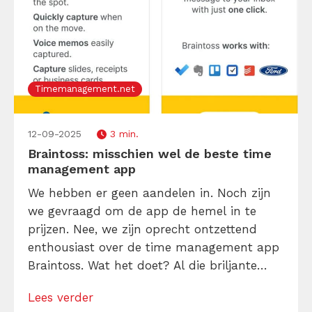
Timemanagement.net
12-09-2025
3 min.
Braintoss: misschien wel de beste time
management app
We hebben er geen aandelen in. Noch zijn
we gevraagd om de app de hemel in te
prijzen. Nee, we zijn oprecht ontzettend
enthousiast over de time management app
Braintoss. Wat het doet? Al die briljante
(maar ook achteraf gezien nutteloze)
Lees verder
ingevingen, ideeën en hersenspinsels op één