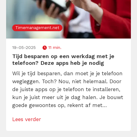
Timemanagement.net
19-05-2025
11 min.
Tijd besparen op een werkdag met je
telefoon? Deze apps heb je nodig
Wil je tijd besparen, dan moet je je telefoon
wegleggen. Toch? Nou, niet helemaal. Door
de juiste apps op je telefoon te installeren,
kun je juist meer uit je dag halen. Je bouwt
goede gewoontes op, rekent af met
afleidingen en houdt tijd over voor de
Lees verder
belangrijke dingen. En jawel, dat doe je
allemaal met je telefoon.