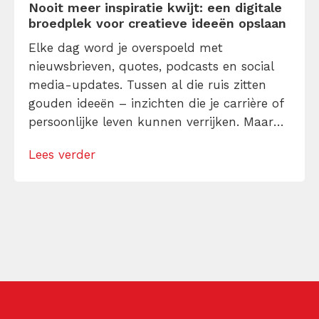
Nooit meer inspiratie kwijt: een digitale
broedplek voor creatieve ideeën opslaan
Elke dag word je overspoeld met
nieuwsbrieven, quotes, podcasts en social
media-updates. Tussen al die ruis zitten
gouden ideeën – inzichten die je carrière of
persoonlijke leven kunnen verrijken. Maar
als je ze niet meteen vastlegt, verdwijnen ze
Lees verder
in de chaos van je gedachten. Wat als je een
systeem had waarmee je al je inspiratie
moeiteloos opslaat en terugvindt op […]