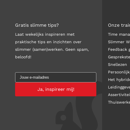
Gratis slimme tips?
Onze trai
Laat wekelijks inspireren met
Time man
praktische tips en inzichten over
Slimmer W
slimmer (samen)werken. Geen spam,
Feedback 
beloofd!
Gesprekst
Snellezen
Persoonlijk
Het hybri
Leidinggev
Assertivitei
Thuiswerk