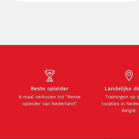
antwoorden moet komen, maar een
dialoog waarin vragen verrassend
welkom zijn – op basis van […]
Beste opleider
Landelijke d
8 maal verkozen tot “Beste
Trainingen op 
opleider van Nederland”.
locaties in Nede
België.