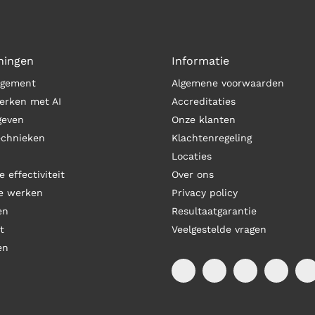
ningen
Informatie
agement
Algemene voorwaarden
erken met AI
Accreditaties
geven
Onze klanten
echnieken
Klachtenregeling
Locaties
e effectiviteit
Over ons
de werken
Privacy policy
en
Resultaatgarantie
t
Veelgestelde vragen
en