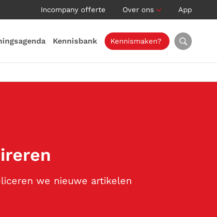
Incompany offerte
Over ons
App
ningsagenda
Kennisbank
Kennismaken?
pireren
bliceren we nieuwe artikelen