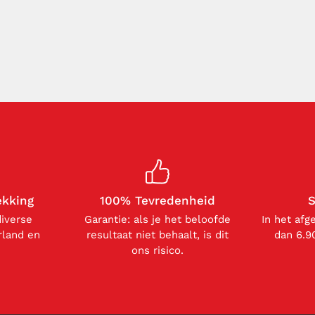
ekking
100% Tevredenheid
S
diverse
Garantie: als je het beloofde
In het afg
rland en
resultaat niet behaalt, is dit
dan 6.9
ons risico.