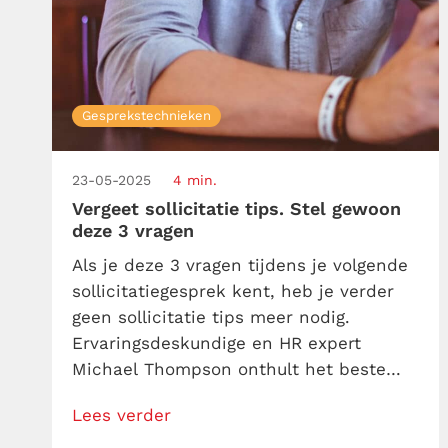
Gesprekstechnieken
23-05-2025
4 min.
Vergeet sollicitatie tips. Stel gewoon
deze 3 vragen
Als je deze 3 vragen tijdens je volgende
sollicitatiegesprek kent, heb je verder
geen sollicitatie tips meer nodig.
Ervaringsdeskundige en HR expert
Michael Thompson onthult het beste
dat je kunt vragen – want ja, een
Lees verder
sollicitatiegesprek is geen kruisverhoor
waarin jij alleen maar met geniale