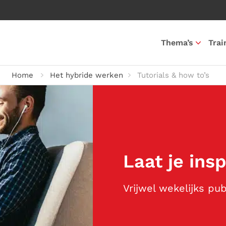
Thema’s
Trai
Home
Het hybride werken
Tutorials & how to’s
Laat je ins
Vrijwel wekelijks pu