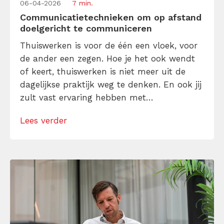
06-04-2026
7 min.
Communicatietechnieken om op afstand
doelgericht te communiceren
Thuiswerken is voor de één een vloek, voor
de ander een zegen. Hoe je het ook wendt
of keert, thuiswerken is niet meer uit de
dagelijkse praktijk weg te denken. En ook jij
zult vast ervaring hebben met
communicatie op afstand. Krijg je eindeloos
Lees verder
lange mails van collega’s? Verzuip je in de
online vergaderingen? Of vind je het lastig
communicatievormen […]