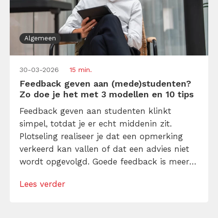
Algemeen
30-03-2026
15 min.
Feedback geven aan (mede)studenten?
Zo doe je het met 3 modellen en 10 tips
Feedback geven aan studenten klinkt
simpel, totdat je er echt middenin zit.
Plotseling realiseer je dat een opmerking
verkeerd kan vallen of dat een advies niet
wordt opgevolgd. Goede feedback is meer
dan een checklist afwerken of een
Lees verder
complimentje uitdelen. Het doel is
studenten laten zien wat beter kan, helpen
begrijpen hoe ze het zelf kunnen verbeteren