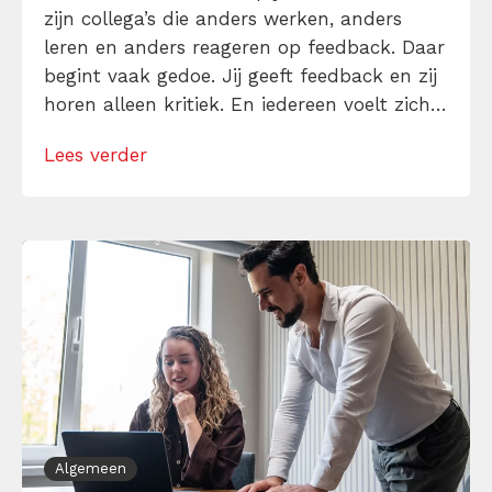
zijn collega’s die anders werken, anders
leren en anders reageren op feedback. Daar
begint vaak gedoe. Jij geeft feedback en zij
horen alleen kritiek. En iedereen voelt zich
daardoor een beetje ongemakkelijk.
Lees verder
Waarom werkt traditionele feedback niet bij
Gen Z? En wat heeft Generatie Z wél nodig
bij feedback? Leer het […]
Algemeen