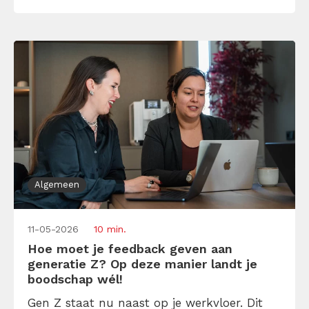
stappen op, dan zal je merken dat
feedback geven helemaal niet zo spannend
is.
Algemeen
11-05-2026
10 min.
Hoe moet je feedback geven aan
generatie Z? Op deze manier landt je
boodschap wél!
Gen Z staat nu naast op je werkvloer. Dit