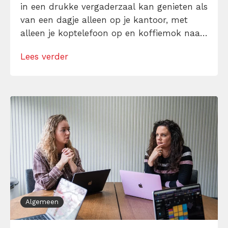
in een drukke vergaderzaal kan genieten als
van een dagje alleen op je kantoor, met
alleen je koptelefoon op en koffiemok naast
je. Ja, jij bent die mix van introvert en
Lees verder
extravert: het Zwitserse zakmes onder de
persoonlijkheden. Leer hier hoe je als
ambivert perfect kunt […]
Algemeen