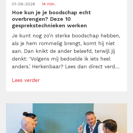
01-06-2026
14 min.
Hoe kun je je boodschap echt
overbrengen? Deze 10
gesprekstechnieken werken
Je kunt nog zo’n sterke boodschap hebben,
als je hem rommelig brengt, komt hij niet
aan. Dan knikt de ander beleefd, terwijl jij
denkt: ‘Volgens mij bedoelde ik iets heel
anders.’ Herkenbaar? Lees dan direct verder
en leer hoe je jouw boodschap zo
Lees verder
overbrengt met 10 gesprekstechnieken,
zodat de ander niet alleen luistert, maar je
ook echt begrijpt.