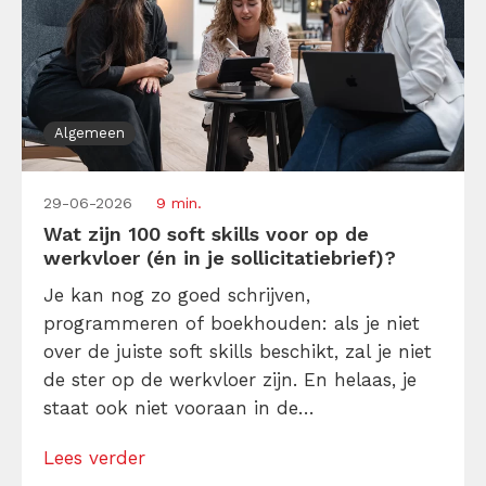
Algemeen
29-06-2026
9 min.
Wat zijn 100 soft skills voor op de
werkvloer (én in je sollicitatiebrief)?
Je kan nog zo goed schrijven,
programmeren of boekhouden: als je niet
over de juiste soft skills beschikt, zal je niet
de ster op de werkvloer zijn. En helaas, je
staat ook niet vooraan in de
sollicitatieronde. Reden genoeg om in dit
Lees verder
onderwerp te duiken. Want eh… wat zijn