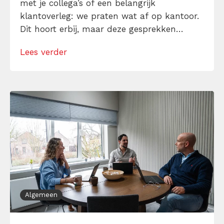
met je collega’s of een belangrijk
klantoverleg: we praten wat af op kantoor.
Dit hoort erbij, maar deze gesprekken
hoeven echt niet al jouw tijd in beslag te
Lees verder
nemen. Sleep je jezelf van gesprek naar
gesprek? En maak je je zorgen over de tijd
die het in beslag […]
Algemeen