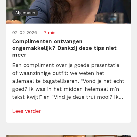
Algemeen
02-02-2026
7 min.
Complimenten ontvangen
ongemakkelijk? Dankzij deze tips niet
meer
Een compliment over je goede presentatie
of waanzinnige outfit: we weten het
allemaal te bagatelliseren. “Vond je het echt
goed? Ik was in het midden helemaal m’n
tekst kwijt!” en “Vind je deze trui mooi? Ik
heb hem voor vijf euro uit de
Lees verder
uitverkoophoek getrokken”, zijn de
welbekende antwoorden. Spoiler: dat is niet
hoe je complimenten op de juiste manier
[…]