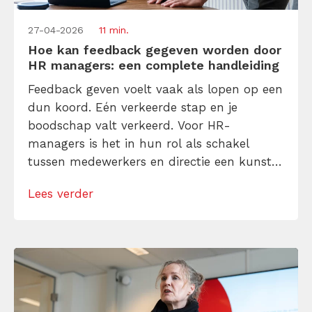
27-04-2026
11 min.
Hoe kan feedback gegeven worden door
HR managers: een complete handleiding
Feedback geven voelt vaak als lopen op een
dun koord. Eén verkeerde stap en je
boodschap valt verkeerd. Voor HR-
managers is het in hun rol als schakel
tussen medewerkers en directie een kunst
om eerlijk te zijn tegen beide partijen
Lees verder
zonder te kwetsen. Daarom deze EHBO-gids
feedback geven voor HR managers! Leer
hoe feedback een krachtig instrument
vormt dat jullie […]