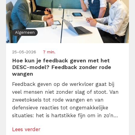
Algemeen
25-05-2026
7 min.
Hoe kun je feedback geven met het
DESC-model? Feedback zonder rode
wangen
Feedback geven op de werkvloer gaat bij
veel mensen niet zonder slag of stoot. Van
zweetoksels tot rode wangen en van
defensieve reacties tot ongemakkelijke
situaties: het is hartstikke fijn om in zo’n
situatie wat houvast te hebben. Met het
Lees verder
DESC-feedbackmodel lukt dat. Volg je deze