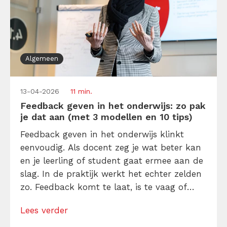
Algemeen
13-04-2026
11 min.
Feedback geven in het onderwijs: zo pak
je dat aan (met 3 modellen en 10 tips)
Feedback geven in het onderwijs klinkt
eenvoudig. Als docent zeg je wat beter kan
en je leerling of student gaat ermee aan de
slag. In de praktijk werkt het echter zelden
zo. Feedback komt te laat, is te vaag of
wordt ervaren als kritiek, terwijl het bedoeld
Lees verder
is als hulp. En dat is zonde, want feedback
kan een krachtig leerinstrument […]