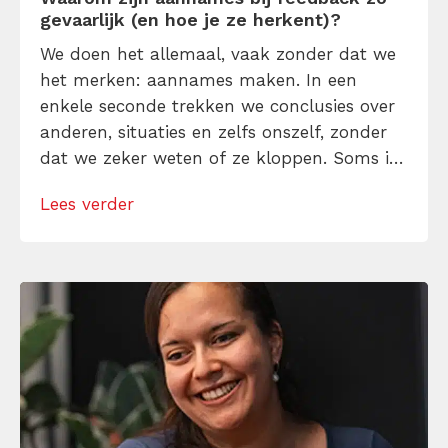
gevaarlijk (en hoe je ze herkent)?
We doen het allemaal, vaak zonder dat we
het merken: aannames maken. In een
enkele seconde trekken we conclusies over
anderen, situaties en zelfs onszelf, zonder
dat we zeker weten of ze kloppen. Soms is
dat handig, maar vaker nog zitten deze
Lees verder
aannames ons in de weg. Ze zijn de
aanleiding voor misverstanden, frustraties
en gemiste kansen. Aannames kunnen
dodelijk […]