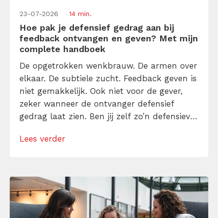
23-07-2026
14 min.
Hoe pak je defensief gedrag aan bij
feedback ontvangen en geven? Met mijn
complete handboek
De opgetrokken wenkbrauw. De armen over
elkaar. De subtiele zucht. Feedback geven is
niet gemakkelijk. Ook niet voor de gever,
zeker wanneer de ontvanger defensief
gedrag laat zien. Ben jij zelf zo’n defensieve
ontvanger? Begint bij jou dat negatieve
Lees verder
stemmetje in je hoofd ook te tetteren over
waarom de ander ongelijk heeft en jij
eigenlijk niets verkeerd deed? Kom er […]