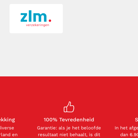
ekking
100% Tevredenheid
S
diverse
Garantie: als je het beloofde
In het afg
rland en
resultaat niet behaalt, is dit
dan 6.9