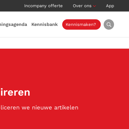
Incompany offerte
Over ons
App
ningsagenda
Kennisbank
Kennismaken?
pireren
bliceren we nieuwe artikelen