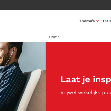
Thema’s
Trai
Home
Laat je ins
Vrijwel wekelijks pu