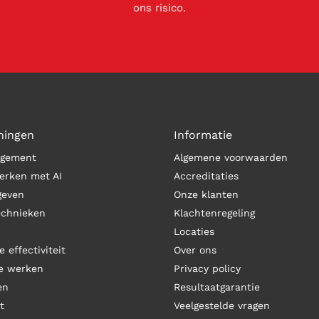
ons risico.
ningen
Informatie
agement
Algemene voorwaarden
erken met AI
Accreditaties
geven
Onze klanten
echnieken
Klachtenregeling
Locaties
e effectiviteit
Over ons
de werken
Privacy policy
en
Resultaatgarantie
t
Veelgestelde vragen