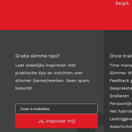
België.
Gratis slimme tips?
Onze trai
Laat wekelijks inspireren met
Time man
praktische tips en inzichten over
Slimmer W
slimmer (samen)werken. Geen spam,
Feedback 
beloofd!
Gesprekst
Snellezen
Persoonlijk
Het hybri
Leidinggev
Assertivitei