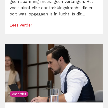
geen spanning meer…geen verlangen. Het
voelt alsof elke aantrekkingskracht die er
ooit was, opgegaan is in lucht. Is dit
normaal of is er iets mis tussen jullie?
Lees verder
Relaties hebben de neiging om te
verbroederen, als je er geen onderhoud aan
pleegt. Leer hier […]
Assertief