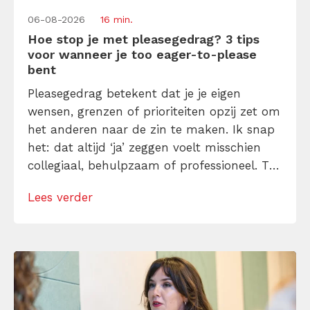
06-08-2026
16 min.
Hoe stop je met pleasegedrag? 3 tips
voor wanneer je too eager-to-please
bent
Pleasegedrag betekent dat je je eigen
wensen, grenzen of prioriteiten opzij zet om
het anderen naar de zin te maken. Ik snap
het: dat altijd ‘ja’ zeggen voelt misschien
collegiaal, behulpzaam of professioneel. Tot
je merkt dat je agenda volloopt met
Lees verder
andermans prioriteiten en je eigen werk
onderaan blijft bungelen en dat alleen
omdat je iemand niet wilt teleurstellen. Leer
[…]