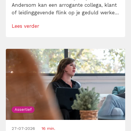
Andersom kan een arrogante collega, klant
of leidinggevende flink op je geduld werken.
Hoe blijf je dan rustig en duidelijk? Ontdek
Lees verder
hier wat het verschil is tussen
zelfverzekerdheid en arrogantie en hoe jij
zelfverzekerd kunt zijn zonder de belangen
[…]
Assertief
27-07-2026
16 min.