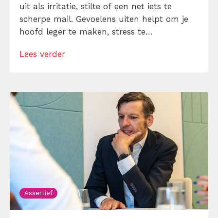
uit als irritatie, stilte of een net iets te
scherpe mail. Gevoelens uiten helpt om je
hoofd leger te maken, stress te
verminderen en eerlijker te communiceren.
Lees verder
Maar hoe doe je dat zonder drama, verwijt
of ongemakkelijke biecht? Leer in 10
stappen je gevoelens […]
Assertief