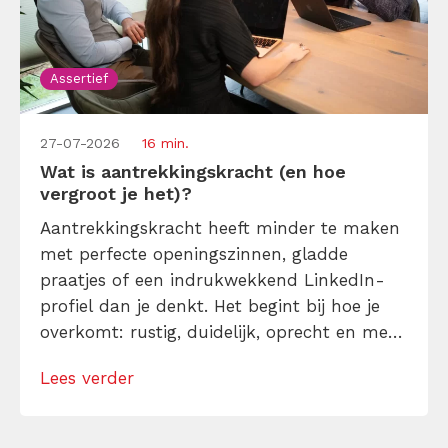
Assertief
27-07-2026
16 min.
Wat is aantrekkingskracht (en hoe
vergroot je het)?
Aantrekkingskracht heeft minder te maken
met perfecte openingszinnen, gladde
praatjes of een indrukwekkend LinkedIn-
profiel dan je denkt. Het begint bij hoe je
overkomt: rustig, duidelijk, oprecht en met
aandacht voor de ander. Probeer echter
Lees verder
maar eens assertief te zijn, als je
zenuwachtig bent of te graag leuk
gevonden wilt worden. Moeilijker dan je