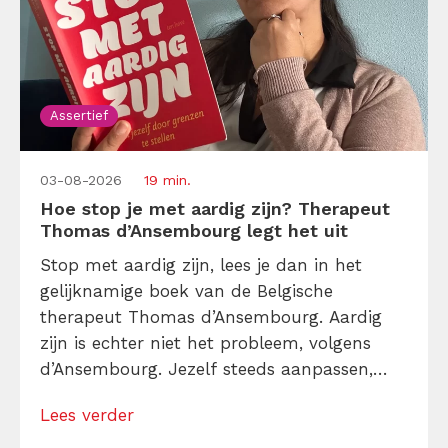
Assertief
03-08-2026
19 min.
Hoe stop je met aardig zijn? Therapeut
Thomas d’Ansembourg legt het uit
Stop met aardig zijn, lees je dan in het
gelijknamige boek van de Belgische
therapeut Thomas d’Ansembourg. Aardig
zijn is echter niet het probleem, volgens
d’Ansembourg. Jezelf steeds aanpassen,
overal ja op zeggen en ondertussen je eigen
Lees verder
planning laten ontsporen, dát kost tijd,
energie en focus. Voor je het weet, ben je