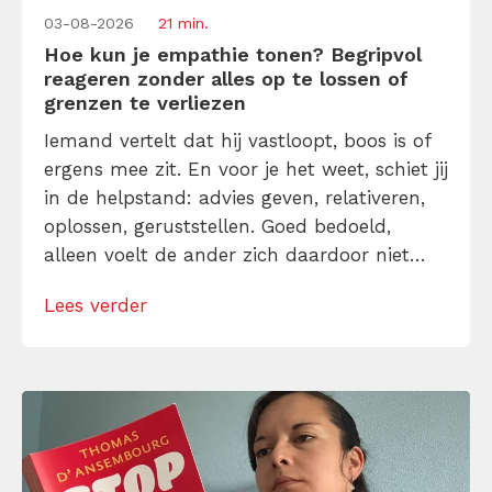
03-08-2026
21 min.
Hoe kun je empathie tonen? Begripvol
reageren zonder alles op te lossen of
grenzen te verliezen
Iemand vertelt dat hij vastloopt, boos is of
ergens mee zit. En voor je het weet, schiet jij
in de helpstand: advies geven, relativeren,
oplossen, geruststellen. Goed bedoeld,
alleen voelt de ander zich daardoor niet
altijd gehoord. Empathie tonen in een
Lees verder
gesprek betekent dat je eerst probeert te
begrijpen wat je gesprekspartner ervaart,
vóór je iets fikst. Leer hier hoe […]