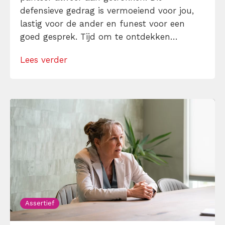
defensieve gedrag is vermoeiend voor jou,
lastig voor de ander en funest voor een
goed gesprek. Tijd om te ontdekken
waarom jij zo snel in die verdedigingsstand
Lees verder
schiet. Leer bovendien 15 concrete stappen
waarmee jij je direct minder aangevallen
hoeft te voelen de volgende keer dat je […]
Assertief