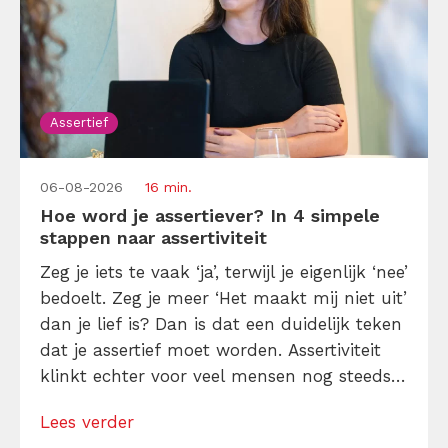
Assertief
06-08-2026
16 min.
Hoe word je assertiever? In 4 simpele
stappen naar assertiviteit
Zeg je iets te vaak ‘ja’, terwijl je eigenlijk ‘nee’
bedoelt. Zeg je meer ‘Het maakt mij niet uit’
dan je lief is? Dan is dat een duidelijk teken
dat je assertief moet worden. Assertiviteit
klinkt echter voor veel mensen nog steeds
alsof je egoïstisch of gemeen moet worden,
Lees verder
maar dat is niet zo. Assertiviteit draait juist