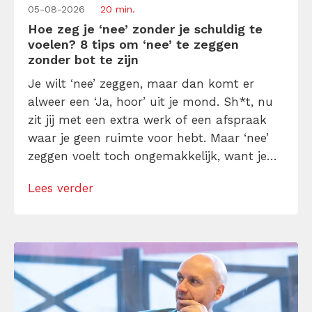
05-08-2026
20 min.
Hoe zeg je ‘nee’ zonder je schuldig te
voelen? 8 tips om ‘nee’ te zeggen
zonder bot te zijn
Je wilt ‘nee’ zeggen, maar dan komt er
alweer een ‘Ja, hoor’ uit je mond. Sh*t, nu
zit jij met een extra werk of een afspraak
waar je geen ruimte voor hebt. Maar ‘nee’
zeggen voelt toch ongemakkelijk, want je
denkt dat het bot is en je voelt je schuldig
Lees verder
erna. Toch is ‘nee’ soms precies wat je nodig
hebt […]