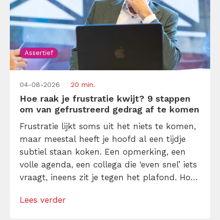
Assertief
04-08-2026
20 min.
Hoe raak je frustratie kwijt? 9 stappen
om van gefrustreerd gedrag af te komen
Frustratie lijkt soms uit het niets te komen,
maar meestal heeft je hoofd al een tijdje
subtiel staan koken. Een opmerking, een
volle agenda, een collega die ‘even snel’ iets
vraagt, ineens zit je tegen het plafond. Hoe
kun je je frustratie kwijt raken zonder te
Lees verder
ontploffen of alles op te kroppen? Ontdek
hier manieren om direct en op de […]