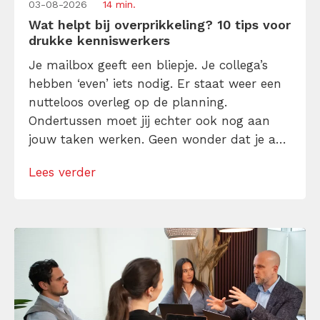
03-08-2026
14 min.
Wat helpt bij overprikkeling? 10 tips voor
drukke kenniswerkers
Je mailbox geeft een bliepje. Je collega’s
hebben ‘even’ iets nodig. Er staat weer een
nutteloos overleg op de planning.
Ondertussen moet jij echter ook nog aan
jouw taken werken. Geen wonder dat je aan
het eind van de dag leeg bent, terwijl je niet
Lees verder
eens weet wat je precies hebt afgemaakt.
Overprikkeling heet dat ook wel en het
sluipt […]