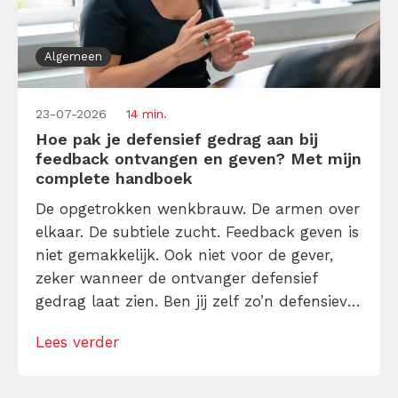
Algemeen
23-07-2026
14 min.
Hoe pak je defensief gedrag aan bij
feedback ontvangen en geven? Met mijn
complete handboek
De opgetrokken wenkbrauw. De armen over
elkaar. De subtiele zucht. Feedback geven is
niet gemakkelijk. Ook niet voor de gever,
zeker wanneer de ontvanger defensief
gedrag laat zien. Ben jij zelf zo’n defensieve
ontvanger? Begint bij jou dat negatieve
Lees verder
stemmetje in je hoofd ook te tetteren over
waarom de ander ongelijk heeft en jij
eigenlijk niets verkeerd deed? Kom er […]