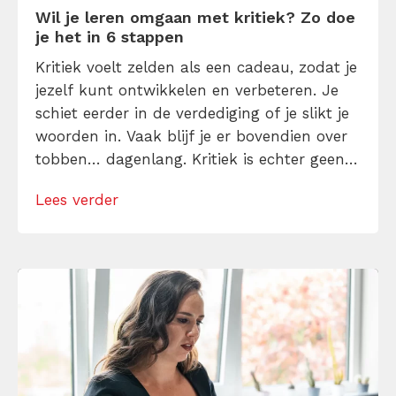
Wil je leren omgaan met kritiek? Zo doe
je het in 6 stappen
Kritiek voelt zelden als een cadeau, zodat je
jezelf kunt ontwikkelen en verbeteren. Je
schiet eerder in de verdediging of je slikt je
woorden in. Vaak blijf je er bovendien over
tobben… dagenlang. Kritiek is echter geen
aanval en je kunt jezelf erin trainen er beter
Lees verder
mee om te gaan. Lees daarom dit artikel en
stop vandaag nog met dat […]